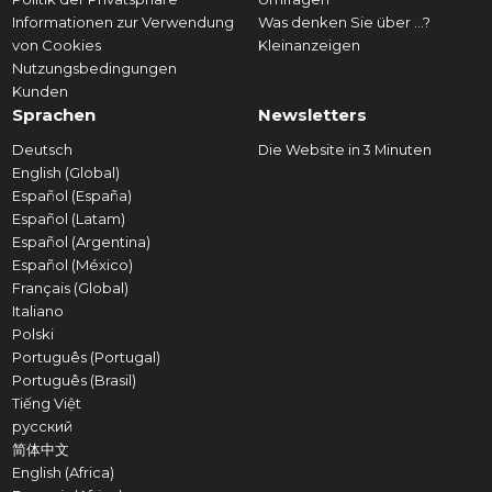
Informationen zur Verwendung
Was denken Sie über ...?
von Cookies
Kleinanzeigen
Nutzungsbedingungen
Kunden
Sprachen
Newsletters
Deutsch
Die Website in 3 Minuten
English (Global)
Español (España)
Español (Latam)
Español (Argentina)
Español (México)
Français (Global)
Italiano
Polski
Português (Portugal)
Português (Brasil)
Tiếng Việt
русский
简体中文
English (Africa)