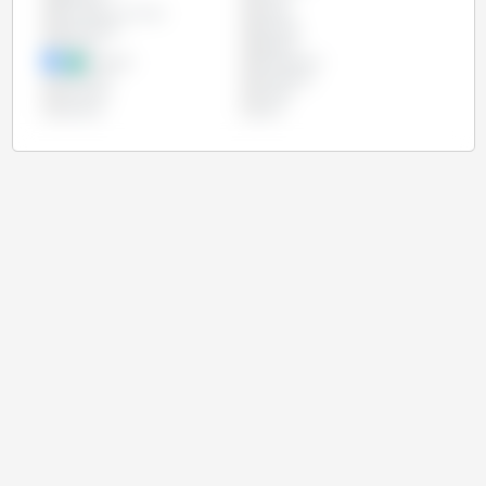
Europäische Union
Indien
Indonesien
Kanada
Mexiko
Nigeria
Pakistan
Philippinen
Russland
Südafrika
Tansania
Türkei
Ukraine
USA