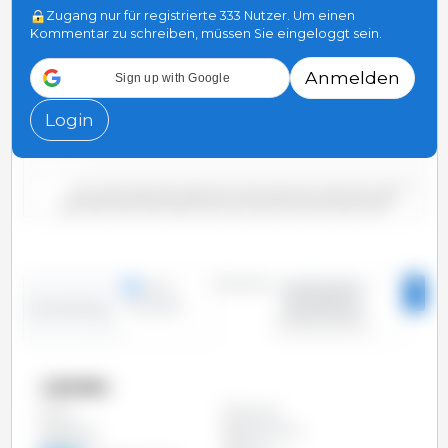
4,000
Zugang nur für registrierte 333 Nutzer. Um einen
Kommentar zu schreiben, müssen Sie eingeloggt sein.
3,000
Anmelden
Sign up with Google
2,000
Login
1,000
0
2000/2001
2006/2007
2012/2013
2018/2019
2004/2005
2010/2011
2016/2017
2022/2023
2002/2003
2008/2009
2014/2015
2020/2021
Zeitraum:
Zeilen
2000/2001 -
Spalten
2023/2024
Entwicklung:
Länder
Ägypten
Alle
Algerien
Bangladesch
Brasilien
China