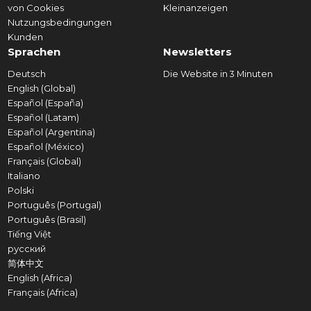
von Cookies
Kleinanzeigen
Nutzungsbedingungen
Kunden
Sprachen
Newsletters
Deutsch
Die Website in 3 Minuten
English (Global)
Español (España)
Español (Latam)
Español (Argentina)
Español (México)
Français (Global)
Italiano
Polski
Português (Portugal)
Português (Brasil)
Tiếng Việt
русский
简体中文
English (Africa)
Français (Africa)