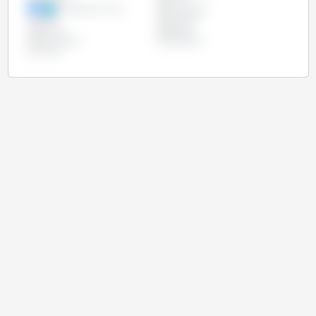
Europäische Union
Indonesien
Japan
Marokko
Mexiko
Nigeria
Philippinen
Südkorea
Türkei