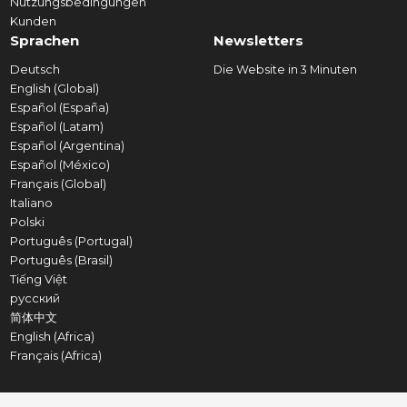
Nutzungsbedingungen
Kunden
Sprachen
Newsletters
Deutsch
Die Website in 3 Minuten
English (Global)
Español (España)
Español (Latam)
Español (Argentina)
Español (México)
Français (Global)
Italiano
Polski
Português (Portugal)
Português (Brasil)
Tiếng Việt
русский
简体中文
English (Africa)
Français (Africa)