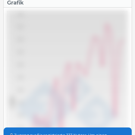
Grafik
7,000
6,500
6,000
5,500
5,000
4,500
4,000
x 1000 t
3,500
3,000
2,500