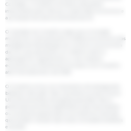
Comissão, o Conselho introduziu alterações
importantes para reforçar a supervisão económica e
a proteção dos setores sensíveis da UE.
O mandato do Conselho exige que a Comissão
monitorize continuamente os efeitos económicos das
medidas de liberalização do comércio na economia
da UE e que apresente um relatório sobre a
aplicação do regulamento e o seu impacto
económico ao Parlamento Europeu e ao Conselho
até 31 de dezembro de 2028.
O Conselho incluiu um mecanismo de salvaguarda
bilateral reforçado. Este mecanismo proporciona à
UE as ferramentas necessárias para fazer face a
potenciais aumentos significativos das importações
ou a prejuízos graves para os produtores nacionais
que possam resultar das novas concessões tarifárias
e quotas.