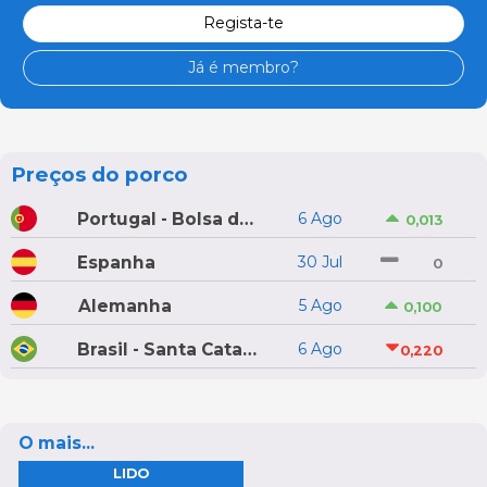
Regista-te
Já é membro?
Preços do porco
Portugal - Bolsa do Porco do Montijo
6 Ago
0,013
Espanha
30 Jul
0
Alemanha
5 Ago
0,100
Brasil - Santa Catarina
6 Ago
0,220
O mais...
LIDO