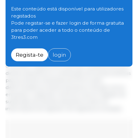
mandatos de negociação relativos a dois
regulamentos destinados a implementar os aspetos
Este conteúdo está disponível para utilizadores
tarifários da Declaração Conjunta UE-EUA, acordada
registados
em 21 de agosto de 2025. Esta medida representa
Pode registar-se e fazer login de forma gratuita
um avanço significativo rumo à implementação da
para poder aceder a todo o conteúdo de
declaração, que deverá contribuir para restabelecer
3tres3.com
a estabilidade e a previsibilidade das relações
comerciais entre a UE e os EUA.
Regista-te
login
O primeiro regulamento aborda o ajustamento dos
direitos aduaneiros e a atribuição de quotas tarifárias
para produtos industriais dos EUA e para
determinados produtos da pesca e da agricultura,
enquanto o segundo centra-se na prorrogação da
suspensão dos direitos aduaneiros sobre as
importações de lagosta e de lagosta processada.