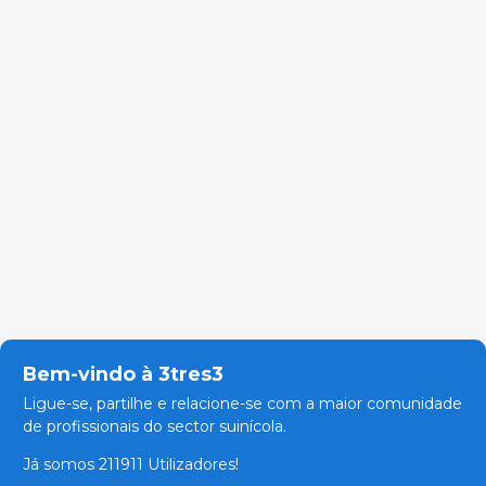
Bem-vindo à 3tres3
Ligue-se, partilhe e relacione-se com a maior comunidade
de profissionais do sector suinícola.
Já somos 211911 Utilizadores!