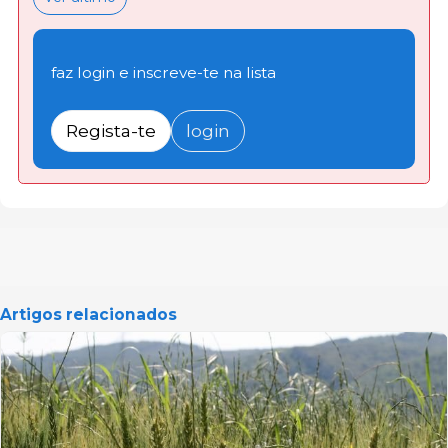
faz login e inscreve-te na lista
Regista-te
login
Artigos relacionados