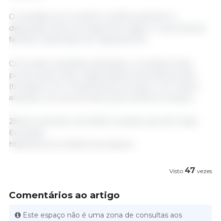
O mandato do Conselho clarifica também a
disposição sobre as regras de origem, o que deverá
facilitar a aplicação do regulamento.
Com estes mandatos adotados, o Conselho está
pronto para iniciar negociações interinstitucionais
(trílogos) com o Parlamento Europeu, com vista a
alcançar um acordo final sobre ambos os textos.
28 de novembro de 2025/ Conselho da UE/ União
Europeia.
https://www.consilium.europa.eu
47
Visto
vezes
Comentários ao artigo
Este espaço não é uma zona de consultas aos