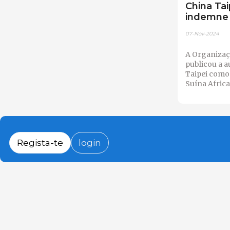
China Tai
indemne
07-Nov-2024
A Organizaç
publicou a 
Taipei como
Suína Africa
Regista-te
login