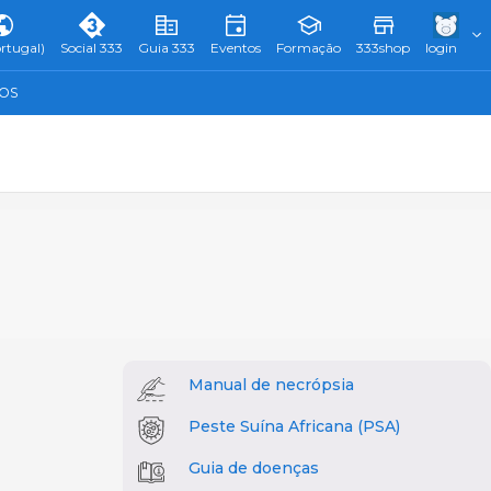
rtugal)
Social 333
Guia 333
Eventos
Formação
333shop
login
TOS
Manual de necrópsia
Peste Suína Africana (PSA)
Guia de doenças