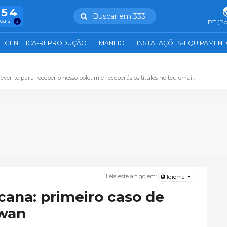
754
Buscar em 333
reais
PT (Po
GENÉTICA-REPRODUÇÃO
MANEIO
INSTALAÇÕES-EQUIPAMEN
ever-te para receber o nosso boletim e receberás os títulos no teu email.
Leia este artigo em:
Idioma
cana: primeiro caso de
iwan