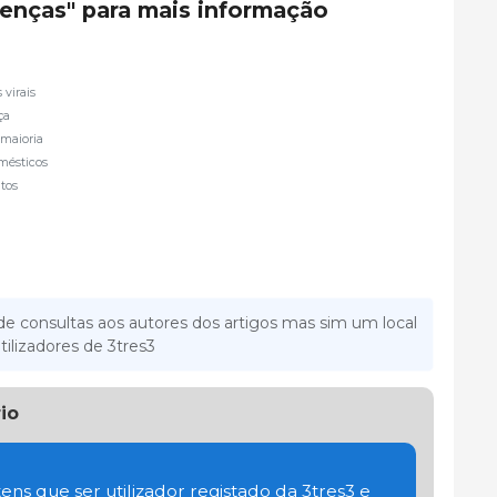
oenças" para mais informação
virais
ça
 maioria
mésticos
ntos
e consultas aos autores dos artigos mas sim um local
tilizadores de 3tres3
io
ens que ser utilizador registado da 3tres3 e