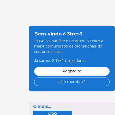
Bem-vindo à 3tres3
Ligue-se, partilhe e relacione-se com a
maior comunidade de profissionais do
sector suinícola.
Já somos 211754 Utilizadores!
Regista-te
Já é membro?
O mais...
LIDO