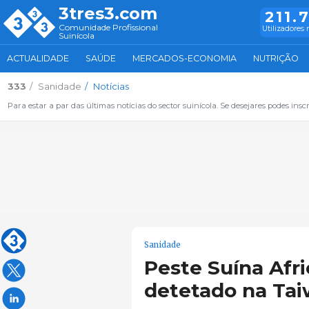
3tres3.com
211.
Comunidade Profissional
Utilizadores 
Suinícola
ACTUALIDADE
SAÚDE
MERCADOS-ECONOMIA
NUTRIÇÃO
333
Sanidade
Notícias
Para estar a par das últimas notícias do sector suinícola. Se desejares podes inscr
Sanidade
Peste Suína Afri
detetado na Ta