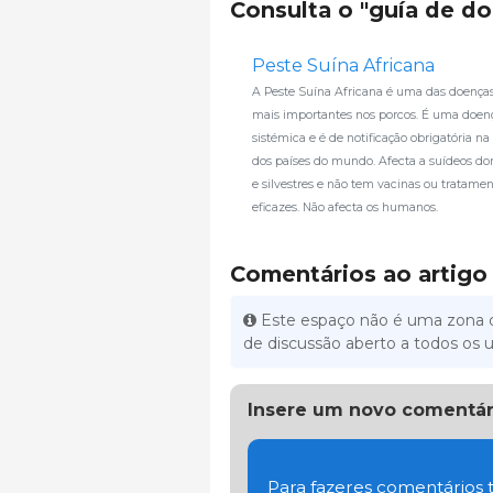
Consulta o "guía de d
Peste Suína Africana
A Peste Suína Africana é uma das doenças 
mais importantes nos porcos. É uma doen
sistémica e é de notificação obrigatória na
dos países do mundo. Afecta a suídeos do
e silvestres e não tem vacinas ou tratame
eficazes. Não afecta os humanos.
Comentários ao artigo
Este espaço não é uma zona d
de discussão aberto a todos os u
Insere um novo comentár
Para fazeres comentários t