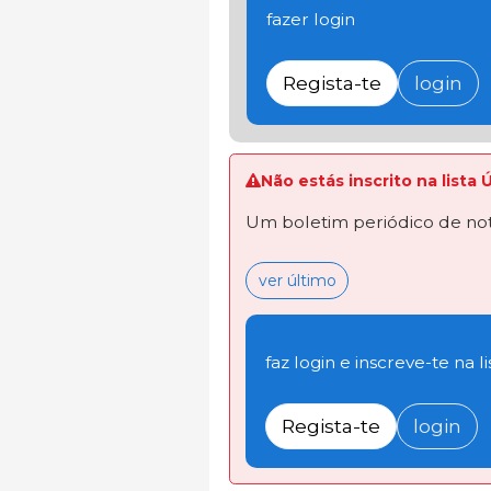
fazer login
Regista-te
login
Não estás inscrito na lista 
Um boletim periódico de not
ver último
faz login e inscreve-te na li
Regista-te
login