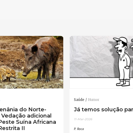
a
Saúde
Humor
enânia do Norte-
Já temos solução par
: Vedação adicional
11-Mar-2026
Peste Suína Africana
estrita II
P. Roca