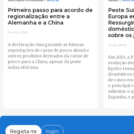
Mercados-Economia
Notícia
Saúde
Notíci
Primeiro passo para acordo de
Peste Su
regionalização entre a
Europa e
Alemanha e a China
Ressurgi
doméstic
04-Mar-2026
sobre os 
A declaração visa garantir as futuras
12-Jan-2026
exportações de carne de porco alemã e
outros produtos derivados da carne de
Em 2025, a 
porco para a China, apesar da peste
evolução de
suína africana.
ligeiro res
domésticos 
de casos em 
o principal 
salientar o
Espanha, o p
Regista-te
login