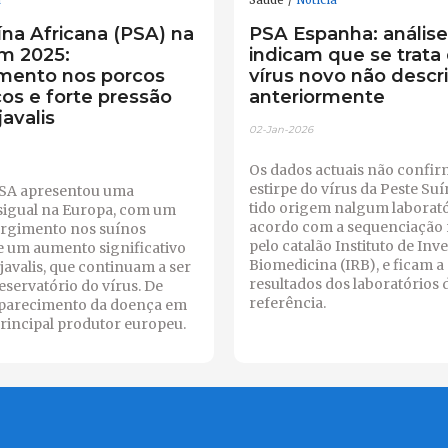
a
Saúde
Notícia
ína Africana (PSA) na
PSA Espanha: análise
m 2025:
indicam que se trata
mento nos porcos
vírus novo não descr
os e forte pressão
anteriormente
javalis
02-Jan-2026
Os dados actuais não confi
estirpe do vírus da Peste Su
PSA apresentou uma
tido origem nalgum laborató
sigual na Europa, com um
acordo com a sequenciação 
surgimento nos suínos
pelo catalão Instituto de In
e um aumento significativo
Biomedicina (IRB), e ficam a
javalis, que continuam a ser
resultados dos laboratórios 
reservatório do vírus. De
referência.
 aparecimento da doença em
rincipal produtor europeu.