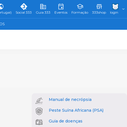
rtugal)
Social 333
Guia 333
Eventos
Formação
333shop
login
TOS
Manual de necrópsia
Peste Suína Africana (PSA)
Guia de doenças