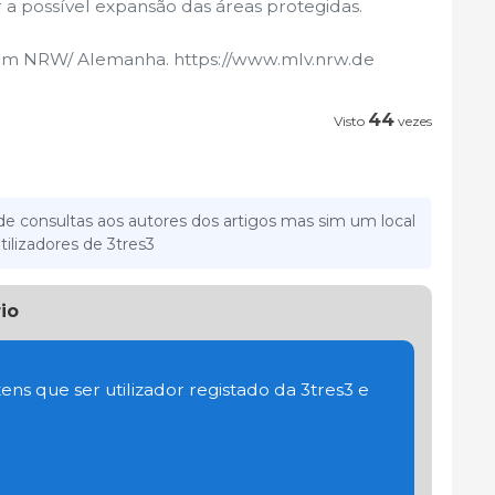
a possível expansão das áreas protegidas.
 em NRW/ Alemanha. https://www.mlv.nrw.de
44
Visto
vezes
e consultas aos autores dos artigos mas sim um local
tilizadores de 3tres3
io
ens que ser utilizador registado da 3tres3 e