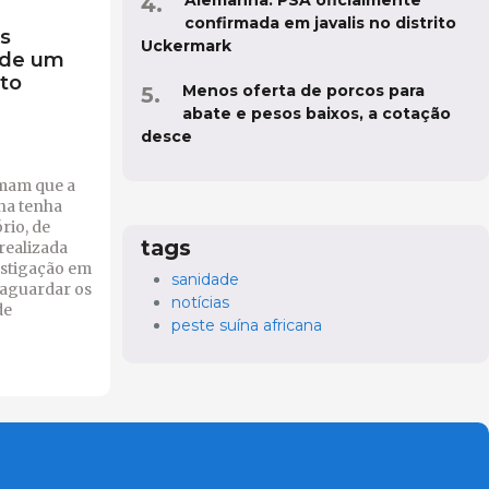
confirmada em javalis no distrito
s
Uckermark
 de um
ito
Menos oferta de porcos para
abate e pesos baixos, a cotação
desce
rmam que a
ína tenha
rio, de
tags
realizada
vestigação em
sanidade
 aguardar os
notícias
de
peste suína africana