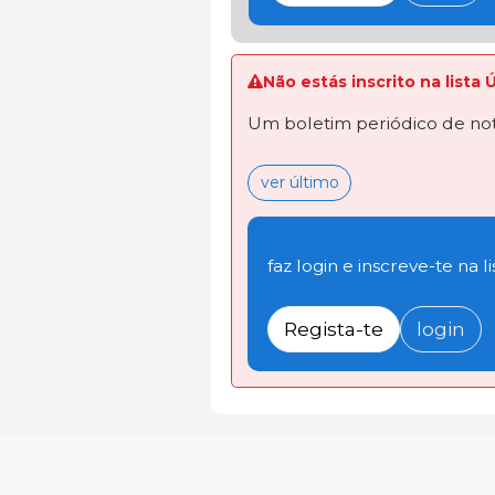
Não estás inscrito na lista 
Um boletim periódico de not
ver último
faz login e inscreve-te na li
Regista-te
login