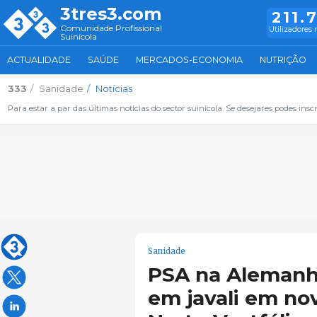
3tres3.com
211.
Comunidade Profissional
Utilizadores 
Suinícola
ACTUALIDADE
SAÚDE
MERCADOS-ECONOMIA
NUTRIÇÃO
333
Sanidade
Notícias
Para estar a par das últimas notícias do sector suinícola. Se desejares podes inscr
Sanidade
PSA na Alemanha
em javali em nov