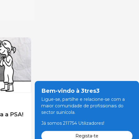
Bem-vindo à 3tres3
Ligue-se, partilhe e relacione-se com a
maior comunidade de profissionais do
sector suinícola.
a a PSA!
Já somos 211754 Utilizadores!
Regista-te