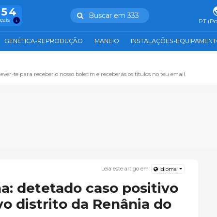
754
Buscar em 333
reais
PT (Po
GENÉTICA-REPRODUÇÃO
MANEIO
INSTALAÇÕES-EQUIPAMEN
ever-te para receber o nosso boletim e receberás os títulos no teu email.
Leia este artigo em:
Idioma
: detetado caso positivo
o distrito da Renânia do