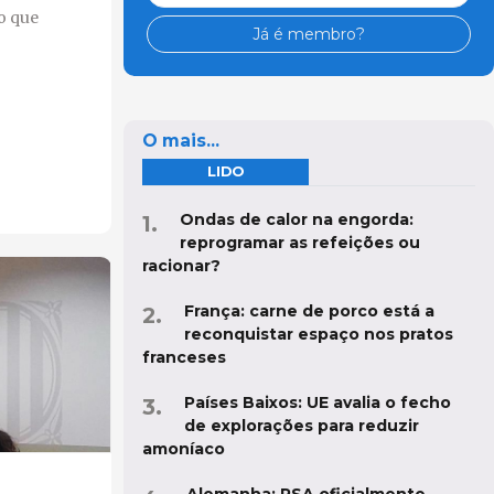
do que
Já é membro?
O mais...
LIDO
Ondas de calor na engorda:
reprogramar as refeições ou
racionar?
França: carne de porco está a
reconquistar espaço nos pratos
franceses
Países Baixos: UE avalia o fecho
de explorações para reduzir
amoníaco
Alemanha: PSA oficialmente