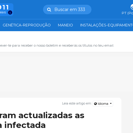
911
Buscar em 333
reais
PT (Po
GENÉTICA-REPRODUÇÃO
MANEIO
INSTALAÇÕES-EQUIPAMEN
ever-te para receber o nosso boletim e receberás os títulos no teu email.
Leia este artigo em:
Idioma
ram actualizadas as
 infectada