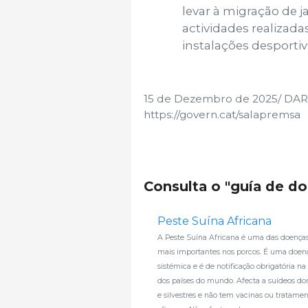
levar à migração de ja
actividades realiza
instalações desportiv
15 de Dezembro de 2025/ DAR
https://govern.cat/salapremsa
Consulta o "guía de d
Peste Suína Africana
A Peste Suína Africana é uma das doenças 
mais importantes nos porcos. É uma doen
sistémica e é de notificação obrigatória na
dos países do mundo. Afecta a suídeos do
e silvestres e não tem vacinas ou tratame