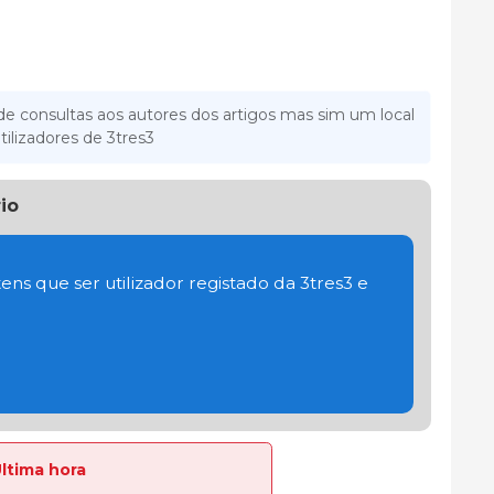
e consultas aos autores dos artigos mas sim um local
tilizadores de 3tres3
io
ens que ser utilizador registado da 3tres3 e
Última hora