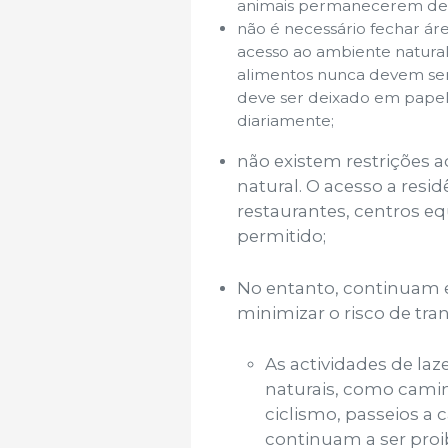
animais permanecerem dent
não é necessário fechar á
acesso ao ambiente natural
alimentos nunca devem ser 
deve ser deixado em papele
diariamente;
não existem restrições 
natural. O acesso a resid
restaurantes, centros eq
permitido;
No entanto, continuam e
minimizar o risco de tra
As actividades de l
naturais, como camin
ciclismo, passeios a 
continuam a ser proi