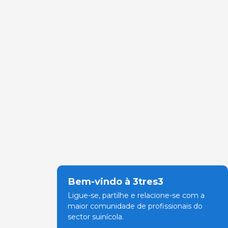
Bem-vindo à 3tres3
Ligue-se, partilhe e relacione-se com a
maior comunidade de profissionais do
sector suinícola.