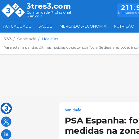
3tres3.com
211.
Comunidade Profissional
Utilizadores 
Suinícola
ACTUALIDADE
SAÚDE
MERCADOS-ECONOMIA
NUTRIÇÃO
333
Sanidade
Notícias
Para estar a par das últimas notícias do sector suinícola. Se desejares podes inscr
Sanidade
PSA Espanha: fo
medidas na zona