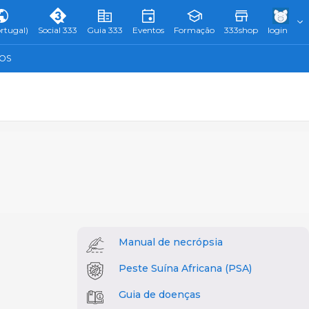
rtugal)
Social 333
Guia 333
Eventos
Formação
333shop
login
TOS
Manual de necrópsia
Peste Suína Africana (PSA)
Guia de doenças