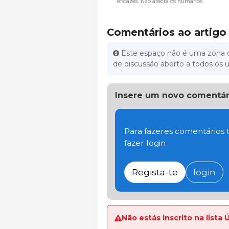
eficazes. Não afecta os humanos.
Comentários ao artigo
Este espaço não é uma zona d
de discussão aberto a todos os u
Insere um novo comentár
Para fazeres comentários t
fazer login
Regista-te
login
Não estás inscrito na lista 