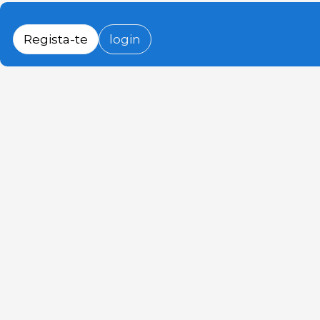
Regista-te
login