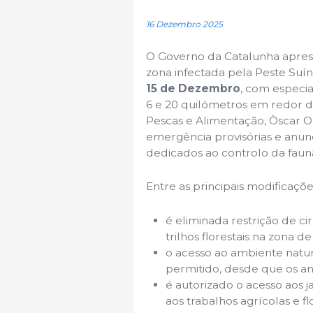
16 Dezembro 2025
O Governo da Catalunha aprese
zona infectada pela Peste Suí
15 de Dezembro
, com especia
6 e 20 quilómetros em redor do
Pescas e Alimentação, Òscar O
emergência provisórias e anun
dedicados ao controlo da faun
Entre as principais modificaçõe
é eliminada restrição de c
trilhos florestais na zona de
o acesso ao ambiente natur
permitido, desde que os a
é autorizado o acesso aos 
aos trabalhos agrícolas e fl