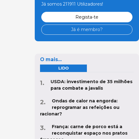
Já somos 211911 Utilizadores!
Regista-te
Já é membro?
O mais...
LIDO
USDA: investimento de 35 milhões
para combate a javalis
Ondas de calor na engorda:
reprogramar as refeições ou
racionar?
França: carne de porco está a
reconquistar espaço nos pratos