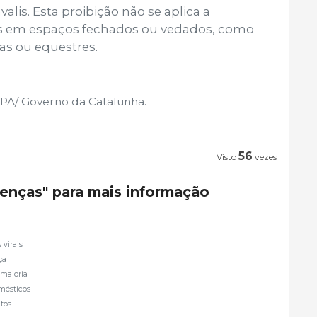
valis. Esta proibição não se aplica a
das em espaços fechados ou vedados, como
as ou equestres.
PA/ Governo da Catalunha.
56
Visto
vezes
oenças" para mais informação
virais
ça
 maioria
mésticos
ntos