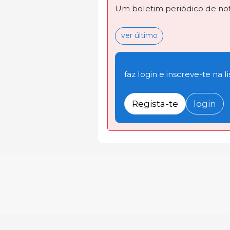
Um boletim periódico de not
ver último
faz login e inscreve-te na li
Regista-te
login