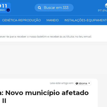
911
Buscar em 333
reais
PT (Po
GENÉTICA-REPRODUÇÃO
MANEIO
INSTALAÇÕES-EQUIPAMEN
ever-te para receber o nosso boletim e receberás os títulos no teu email.
Leia este artigo em:
Idioma
: Novo município afetado
II