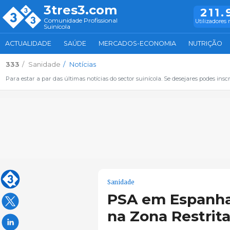
3tres3.com
211.
Comunidade Profissional
Utilizadores 
Suinícola
ACTUALIDADE
SAÚDE
MERCADOS-ECONOMIA
NUTRIÇÃO
333
Sanidade
Notícias
Para estar a par das últimas notícias do sector suinícola. Se desejares podes inscr
Sanidade
PSA em Espanha
na Zona Restrita 