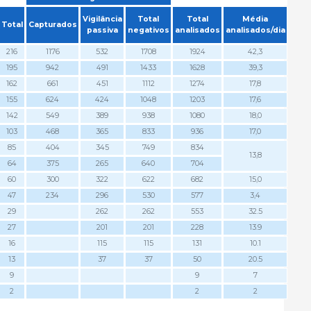
Vigilância
Total
Total
Média
Total
Capturados
passiva
negativos
analisados
analisados/dia
216
1176
532
1708
1924
42,3
195
942
491
1433
1628
39,3
162
661
451
1112
1274
17,8
155
624
424
1048
1203
17,6
142
549
389
938
1080
18,0
103
468
365
833
936
17,0
85
404
345
749
834
13,8
64
375
265
640
704
60
300
322
622
682
15,0
47
234
296
530
577
3,4
29
262
262
553
32.5
27
201
201
228
13.9
16
115
115
131
10.1
13
37
37
50
20.5
9
9
7
2
2
2