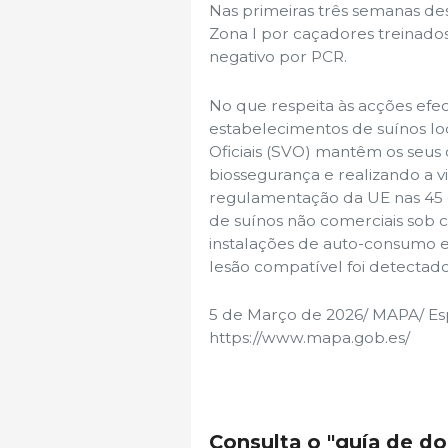
Nas primeiras três semanas des
Zona I por caçadores treinados
negativo por PCR.
No que respeita às acções efe
estabelecimentos de suínos loca
Oficiais (SVO) mantêm os seus
biossegurança e realizando a v
regulamentação da UE nas 45 
de suínos não comerciais sob co
instalações de auto-consumo 
lesão compatível foi detecta
5 de Março de 2026/ MAPA/ Es
https://www.mapa.gob.es/
Consulta o "guía de d