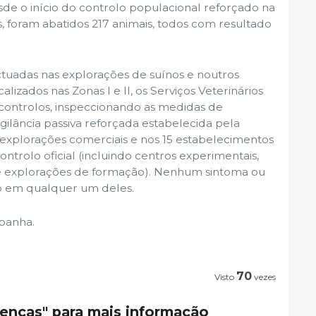
de o início do controlo populacional reforçado na
, foram abatidos 217 animais, todos com resultado
ctuadas nas explorações de suínos e noutros
lizados nas Zonas I e II, os Serviços Veterinários
 controlos, inspeccionando as medidas de
igilância passiva reforçada estabelecida pela
explorações comerciais e nos 15 estabelecimentos
ntrolo oficial (incluindo centros experimentais,
e explorações de formação). Nenhum sintoma ou
do em qualquer um deles.
panha.
70
Visto
vezes
oenças" para mais informação