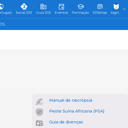
rtugal)
Social 333
Guia 333
Eventos
Formação
333shop
login
TOS
Manual de necrópsia
Peste Suína Africana (PSA)
Guia de doenças