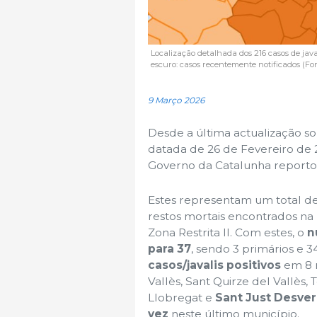
Localização detalhada dos 216 casos de javali
escuro: casos recentemente notificados (Fo
9 Março 2026
Desde a última actualização so
datada de 26 de Fevereiro de 2
Governo da Catalunha report
Estes representam um total d
restos mortais encontrados na
Zona Restrita II. Com estes, o
n
para 37
, sendo 3 primários e 
casos/javalis positivos
em 8 m
Vallès, Sant Quirze del Vallès, 
Llobregat e
Sant Just Desve
vez
neste último município.