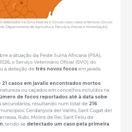
 detectados na Zona Restrita II. Círculo claro: casos anteriores. Círculo
nte: Departamento de Agricultura, Pecuária, Pescas e Alimentação).
bre a situação da Peste Suína Africana (PSA),
026, o Serviço Veterinário Oficial (SVO) do
ou a deteção de
três novos focos
em javalis.
e
21 casos em javalis encontrados mortos
,
 natureza ou caçados em concelhos incluídos na
úmero de focos reportados até à data sobe
34 secundários, resultando num total de
216
unicípios: Cerdanyola del Vallès, Sant Cugat del
Terrassa, Rubí, Molins de Rei, Sant Feliu de
rn
, tendo-se
detectado um caso pela primeira