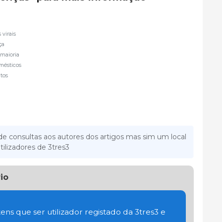
virais
ça
 maioria
mésticos
ntos
e consultas aos autores dos artigos mas sim um local
tilizadores de 3tres3
io
ens que ser utilizador registado da 3tres3 e