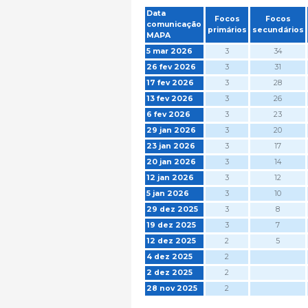
Data
Focos
Focos
comunicação
primários
secundários
MAPA
5 mar 2026
3
34
26 fev 2026
3
31
17 fev 2026
3
28
13 fev 2026
3
26
6 fev 2026
3
23
29 jan 2026
3
20
23 jan 2026
3
17
20 jan 2026
3
14
12 jan 2026
3
12
5 jan 2026
3
10
29 dez 2025
3
8
19 dez 2025
3
7
12 dez 2025
2
5
4 dez 2025
2
2 dez 2025
2
28 nov 2025
2