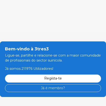
Bem-vindo à 3tres3
Ligue-se, partilhe e relacione-se com a maior comunidade
de profissionais do sector suinícola.
Já somos 211976 Utilizadores!
Regista-te
Já é membro?