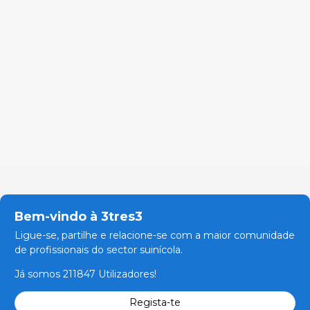
Bem-vindo à 3tres3
Ligue-se, partilhe e relacione-se com a maior comunidade
de profissionais do sector suinícola.
Já somos 211847 Utilizadores!
Regista-te