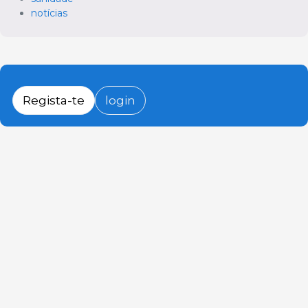
notícias
Regista-te
login