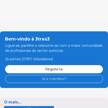
Bem-vindo à 3tres3
Ligue-se, partilhe e relacione-se com a maior comunidade
de profissionais do sector suinícola.
Já somos 211911 Utilizadores!
Regista-te
Já é membro?
O mais...