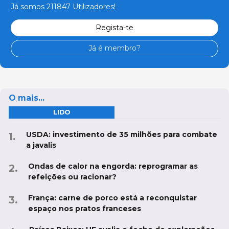
Já somos 211847 Utilizadores!
Regista-te
Já é membro?
O mais...
LIDO
USDA: investimento de 35 milhões para combate
a javalis
Ondas de calor na engorda: reprogramar as
refeições ou racionar?
França: carne de porco está a reconquistar
espaço nos pratos franceses