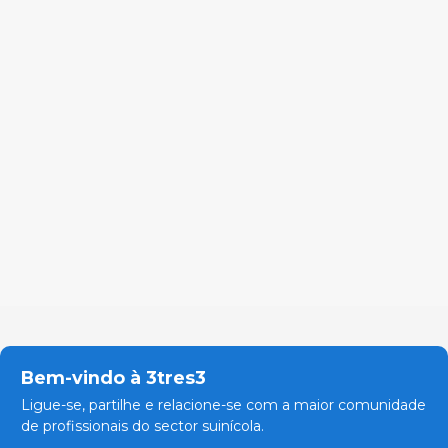
Bem-vindo à 3tres3
Ligue-se, partilhe e relacione-se com a maior comunidade
de profissionais do sector suinícola.