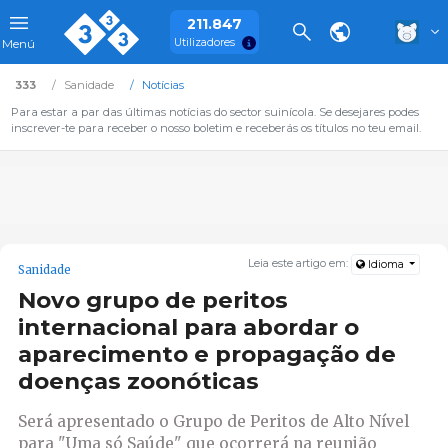
211.847
Utilizadores
Menú
333
Sanidade
Notícias
Para estar a par das últimas notícias do sector suinícola. Se desejares podes
inscrever-te para receber o nosso boletim e receberás os títulos no teu email.
Leia este artigo em:
Idioma
Sanidade
Novo grupo de peritos
internacional para abordar o
aparecimento e propagação de
doenças zoonóticas
Será apresentado o Grupo de Peritos de Alto Nível
para "Uma só Saúde" que ocorrerá na reunião