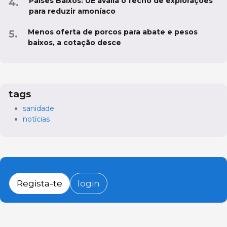
Países Baixos: UE avalia o fecho de explorações
para reduzir amoníaco
Menos oferta de porcos para abate e pesos
baixos, a cotação desce
tags
sanidade
notícias
Regista-te
login