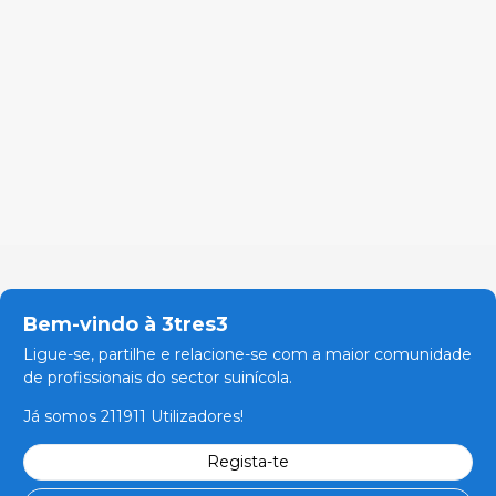
Bem-vindo à 3tres3
Ligue-se, partilhe e relacione-se com a maior comunidade
de profissionais do sector suinícola.
Já somos 211911 Utilizadores!
Regista-te