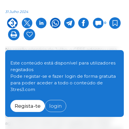
31 Julho 2024
0
Na sessão plenária de Julho, o CESE adoptou uma
opinião destacando as complexidades e
considerações estratégicas sobre o próximo
Este conteúdo está disponível para utilizadores
alargamento da UE, enfatizando a preparação, a
registados
sustentabilidade e o apoio equilibrados para os
Pode registar-se e fazer login de forma gratuita
sectores agrícolas e rurais nos actuais Estados
para poder aceder a todo o conteúdo de
Membros e nos candidatos (Albânia, Bósnia e
3tres3.com
Herzegovina, Geórgia, Moldávia, Montenegro,
Macedónia do Norte, Sérvia, Ucrânia e Turquia).
Regista-te
login
O alargamento aumentará em um terço da área
agrícola da UE, sendo que a adesão da Ucrânia