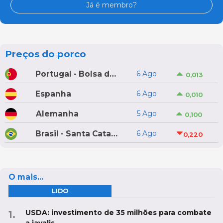
Já é membro?
Preços do porco
Portugal - Bolsa do Porco do Montijo
6 Ago
0,013
Espanha
6 Ago
0,010
Alemanha
5 Ago
0,100
Brasil - Santa Catarina
6 Ago
0,220
O mais...
LIDO
USDA: investimento de 35 milhões para combate
a javalis