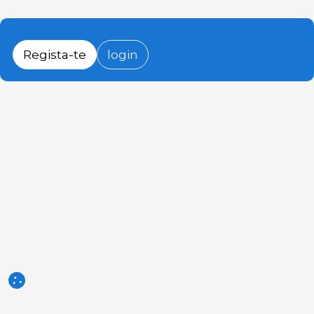
Regista-te
login