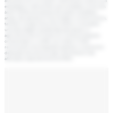
aumenta-a em um quarto, melhorando a autonomia
estratégica e oferecendo oportunidades comerciais
às 60 milhões de pessoas dos países candidatos
atuais, não apenas em tecnologias e conhecimentos,
também na agricultura. No entanto, é necessária
uma abordagem equilibrada para apoiar os
agricultores da UE, tendo em conta as limitações
orçamentais e o conflito na Ucrânia. O CESE
recomenda uma integração gradual e orçamentos
dedicados aos sectores agro-alimentares mais
afectados, especialmente às PME's.