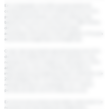
Em comparação com 2022, as exportações de
cereais diminuíram 1,9 mil milhões de euros (-15 %,
principalmente devido a valores unitários mais
baixos), bem como a carne de porco (-986 milhões
de euros, -10 %). Os volumes exportados
aumentaram 29 % para os óleos vegetais e 13 % para
as sementes oleaginosas e proteaginosas.
O valor das importações agroalimentares da UE foi
de 12,3 mil milhões de euros em Setembro, uma
redução de 2 % em relação ao mês anterior e 19 %
abaixo do seu nível em Setembro de 2022. As
importações acumuladas de Janeiro a Setembro de
2023 atingiram 119,7 mil milhões de euros, uma
redução de 5% em comparação com o mesmo
período de 2022 (-5,9 mil milhões de euros).
Em termos de produtos importados, observaram-se
reduções nas importações de oleaginosas e