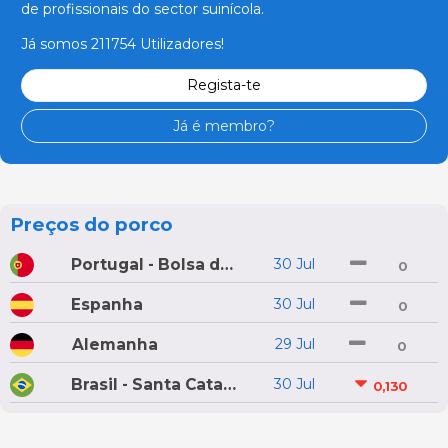
de profissionais do sector suinícola.
Já somos 211754 Utilizadores!
Regista-te
Já é membro?
Preços do porco
Portugal - Bolsa do Porco do Montijo
30 Jul
0
Espanha
30 Jul
0
Alemanha
29 Jul
0
Brasil - Santa Catarina
30 Jul
0,130