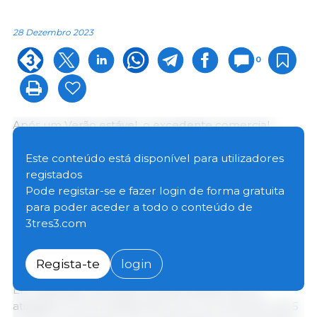
28 Dezembro 2023
0
Após um Verão estável, o excedente comercial
agroalimentar da UE atingiu 6,7 mil milhões de euros,
em Setembro de 2023. Trata-se de um aumento de
Este conteúdo está disponível para utilizadores
18 % em comparação com Agosto de 2023 e
registados
Setembro de 2022. O saldo comercial acumulado de
Pode registar-se e fazer login de forma gratuita
Janeiro a Setembro de 2023 atingiu 51 mil milhões de
para poder aceder a todo o conteúdo de
euros, o que representa um aumento de 8,5 mil
3tres3.com
milhões de euros em comparação com o mesmo
período de 2022.
Regista-te
login
Em Setembro de 2023, as exportações da UE
atingiram 19 mil milhões de euros, um aumento de 5