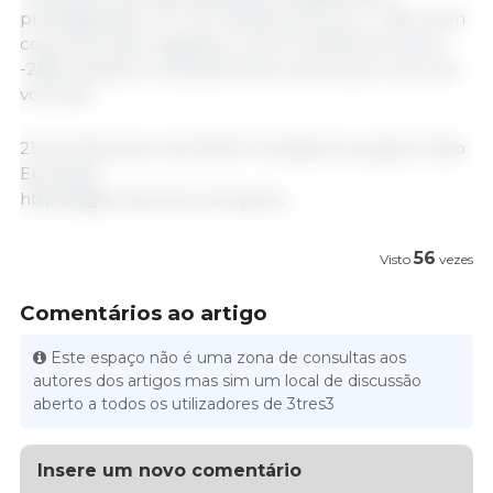
proteaginosas (-2,7 mil milhões de euros, -14%), bem
como de óleos vegetais (-2,3 mil milhões de euros,
-28%), devido a reduções tanto de preços como de
volumes.
21 de Dezembro de 2023/ Comissão Europeia/ União
Europeia.
https://agriculture.ec.europa.eu
56
Visto
vezes
Comentários ao artigo
Este espaço não é uma zona de consultas aos
autores dos artigos mas sim um local de discussão
aberto a todos os utilizadores de 3tres3
Insere um novo comentário