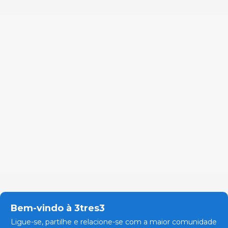
Bem-vindo à 3tres3
Ligue-se, partilhe e relacione-se com a maior comunidade