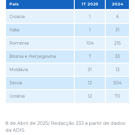
País
1T 2025
2024
País
1T 2025
2024
Croácia
1
6
Itália
1
31
Roménia
104
215
Bósnia e Herzegovina
7
33
Moldávia
31
13
Sérvia
12
304
Ucrânia
12
70
8 de Abril de 2025/ Redacção 333 a partir de dados
da ADIS.