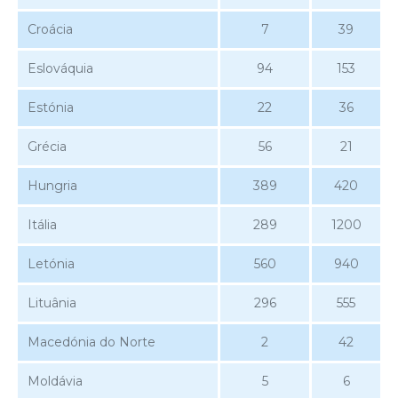
Croácia
7
39
Eslováquia
94
153
Estónia
22
36
Grécia
56
21
Hungria
389
420
Itália
289
1200
Letónia
560
940
Lituânia
296
555
Macedónia do Norte
2
42
Moldávia
5
6