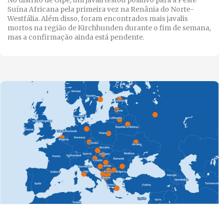
No distrito de Olpe, um javali testou positivo para a Peste
Suína Africana pela primeira vez na Renânia do Norte-
Westfália. Além disso, foram encontrados mais javalis
mortos na região de Kirchhunden durante o fim de semana,
mas a confirmação ainda está pendente.