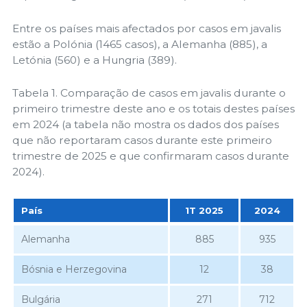
Entre os países mais afectados por casos em javalis
estão a Polónia (1465 casos), a Alemanha (885), a
Letónia (560) e a Hungria (389).
Tabela 1. Comparação de casos em javalis durante o
primeiro trimestre deste ano e os totais destes países
em 2024 (a tabela não mostra os dados dos países
que não reportaram casos durante este primeiro
trimestre de 2025 e que confirmaram casos durante
2024).
País
1T 2025
2024
País
1T 2025
2024
Alemanha
885
935
Bósnia e Herzegovina
12
38
Bulgária
271
712