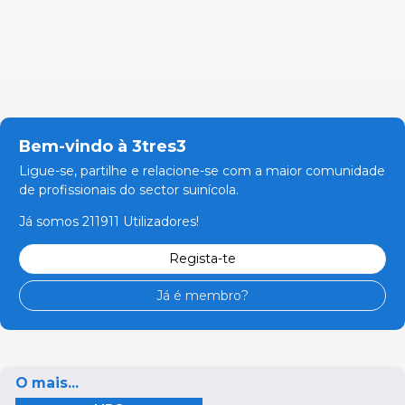
Bem-vindo à 3tres3
Ligue-se, partilhe e relacione-se com a maior comunidade
de profissionais do sector suinícola.
Já somos 211911 Utilizadores!
Regista-te
Já é membro?
O mais...