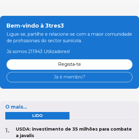
Bem-vindo à 3tres3
Ligue-se, partilhe e relacione-se com a maior comunidade
de profissionais do sector suinícola.
Já somos 211943 Utilizadores!
Regista-te
Já é membro?
O mais...
LIDO
USDA: investimento de 35 milhões para combate
a javalis