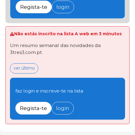
Regista-te
login
Não estás inscrito na lista A web em 3 minutos
Um resumo semanal das novidades da
3tres3.com.pt
ver último
faz login e inscreve-te na lista
Regista-te
login