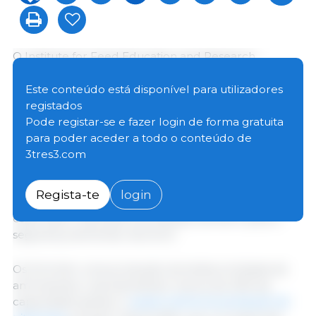
O Institute for Feed Education and Research
(Instituto de Educação e Investigação em
Alimentação Animal, IFEEDER nas siglas em inglês),
Este conteúdo está disponível para utilizadores
em parceria com a Decision Innovation Solutions e a
registados
Lobo Consulting Solutions, realizou um estudo
Pode registar-se e fazer login de forma gratuita
abrangente para avaliar as cadeias de abastecimento
para poder aceder a todo o conteúdo de
de vitaminas e aminoácidos e analisar como possíveis
3tres3.com
interrupções no fornecimento poderiam afectar a
produção pecuária e avícola dos EUA. Os resultados
Regista-te
login
indicam que o acesso consistente a estes nutrientes
essenciais é vital para a produção animal e para a
segurança alimentar dos EUA.
Os EUA têm uma produção doméstica limitada de
aminoácidos, representando menos de 20% da
capacidade global, e
quase nenhuma produção de