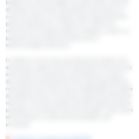
bagaço de luzerna, bagaço de soja, DDGS e farinha
de peixe). No entanto, tais ajustes aumentaram os
custos da ração e, em alguns casos, especialmente
para as vitaminas do complexo B e vitamina D,
nenhuma formulação prática conseguiu cumprir os
padrões nutricionais da indústria sem a
suplementação vitamínica.
O relatório conclui que a produção de rações e de
animais de criação nos EUA depende fortemente da
importação de vitaminas e aminoácidos, a maioria
dos quais provenientes da China. Esta dependência
representa riscos tanto para a estabilidade da cadeia
de abastecimento como para a segurança alimentar
nacional. Uma interrupção nas importações poderia
prejudicar a produção nacional de gado e aves, além
de aumentar os custos de alimentação e de
produção.