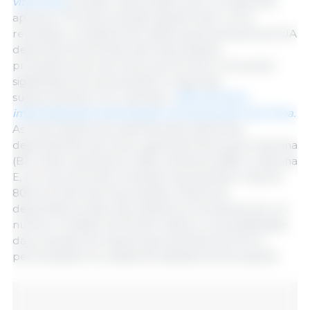
vitaminas,
excepto niacina (B3), que corresponde
apenas a 7% da produção global total. Como
resultado, a indústria de rações para animais dos EUA
depende fortemente das importações,
principalmente da China, que fornece uma parte
significativa de aminoácidos e vitaminas
suplementares. Por exemplo,
100% da lisina
importada para alimentação animal provém da China.
As importações de vitaminas são altamente
dependentes da China, especialmente para a tiamina
(B1), ácido pantoténico (B5), piridoxina (B6) e vitamina
E, em que as fontes chinesas representam mais de
80% do total das importações. Esta forte
dependência das importações provenientes de um
número limitado de fontes realça a vulnerabilidade
da produção de rações para animais dos EUA a
perturbações na cadeia de abastecimento global.