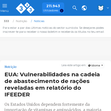
211.943
Utilizadores
Menú
333
Nutrição
Notícias
Para estar a par das últimas notícias do sector suinícola. Se desejares podes
inscrever-te para receber o nosso boletim e receberás os títulos no teu email.
Leia este artigo em:
Idioma
Nutrição
EUA: Vulnerabilidades na cadeia
de abastecimento de rações
reveladas em relatório do
IFEEDER
Os Estados Unidos dependem fortemente da
importação de vitaminas e aminoácidos, a maioria