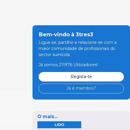
Bem-vindo à 3tres3
Ligue-se, partilhe e relacione-se com a
maior comunidade de profissionais do
sector suinícola.
Já somos 211976 Utilizadores!
Regista-te
Já é membro?
O mais...
LIDO