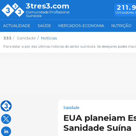
3tres3.com
211.
Comunidade Profissional
Utilizadores 
Suinícola
ACTUALIDADE
SAÚDE
MERCADOS-ECONOMIA
NUTRIÇÃO
333
Sanidade
Notícias
Para estar a par das últimas notícias do sector suinícola. Se desejares podes inscr
Sanidade
EUA planeiam Es
Sanidade Suína