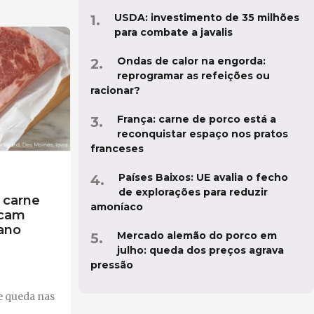
USDA: investimento de 35 milhões
para combate a javalis
Ondas de calor na engorda:
reprogramar as refeições ou
racionar?
França: carne de porco está a
reconquistar espaço nos pratos
franceses
Países Baixos: UE avalia o fecho
de explorações para reduzir
 carne
amoníaco
icam
 ano
Mercado alemão do porco em
julho: queda dos preços agrava
pressão
e queda nas