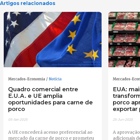
Artigos relacionados
Mercados-Economia
Notícia
Mercados-Eco
Quadro comercial entre
EUA: mai
E.U.A. e UE amplia
transfor
oportunidades para carne de
porco ap
porco
exportar 
05-Set-2025
25-Jun-2025
A UE concederá acesso preferencial ao
A aprovação
mercado da carne de porco e prometeu
adicionais 