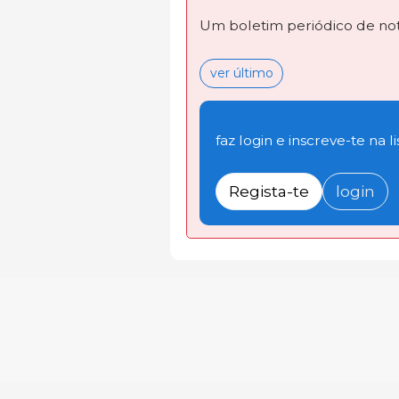
Um boletim periódico de not
ver último
faz login e inscreve-te na li
Regista-te
login