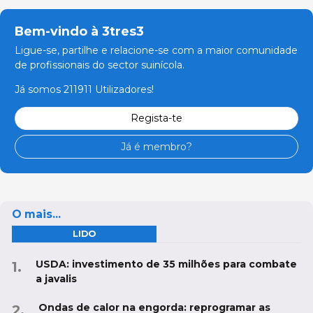
Bem-vindo à 3tres3
Ligue-se, partilhe e relacione-se com a maior comunidade
de profissionais do sector suinícola.
Já somos 211911 Utilizadores!
Regista-te
Já é membro?
O mais...
LIDO
USDA: investimento de 35 milhões para combate
a javalis
Ondas de calor na engorda: reprogramar as