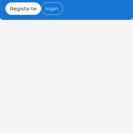
Regista-te
login