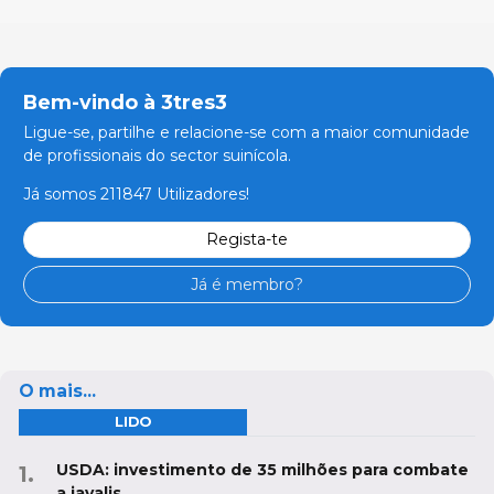
Bem-vindo à 3tres3
Ligue-se, partilhe e relacione-se com a maior comunidade
de profissionais do sector suinícola.
Já somos 211847 Utilizadores!
Regista-te
Já é membro?
O mais...
LIDO
USDA: investimento de 35 milhões para combate
a javalis