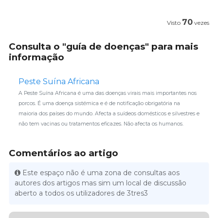
70
Visto
vezes
Consulta o "guía de doenças" para mais
informação
Peste Suína Africana
A Peste Suína Africana é uma das doenças virais mais importantes nos
porcos. É uma doença sistémica e é de notificação obrigatória na
maioria dos países do mundo. Afecta a suídeos domésticos e silvestres e
não tem vacinas ou tratamentos eficazes. Não afecta os humanos.
Comentários ao artigo
Este espaço não é uma zona de consultas aos
autores dos artigos mas sim um local de discussão
aberto a todos os utilizadores de 3tres3