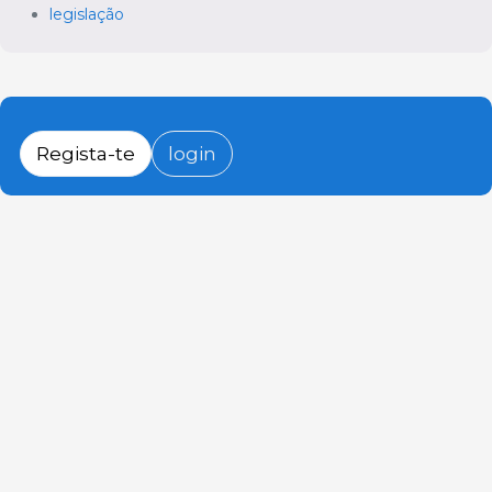
legislação
Regista-te
login