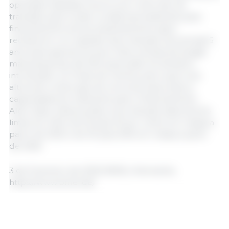
operação baseada na procura. O período de
transição para mudar os sistemas existentes para
financiamento de acompanhamento após
receberem um subsídio será reduzido dos actuais 5
anos para apenas 3,5 anos. Para centrais de biogás
mais pequenas, até 350 quilowatts, foi também
introduzido um limite de minimis, pelo qual uma
altura de construção de cerca de duas vezes a
capacidade já é suficiente para o financiamento.
Além disso, está prevista uma redução adicional do
limite do milho de 35 para 30 por cento em massa a
partir de 2025 e de 30 para 25% em massa a partir
de 2026.
3 de Fevereiro de 2025/ BMEL/ Alemanha.
https://www.bmel.de/