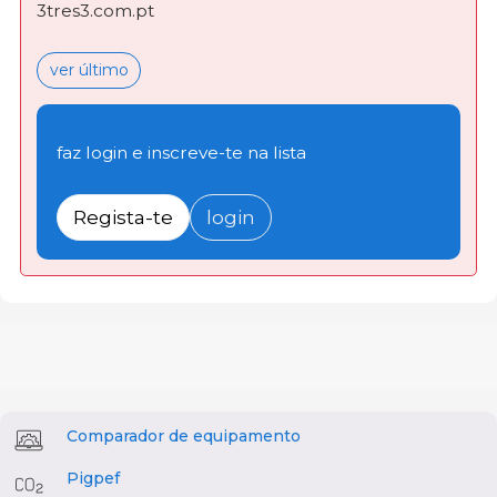
3tres3.com.pt
ver último
faz login e inscreve-te na lista
Regista-te
login
Comparador de equipamento
Pigpef