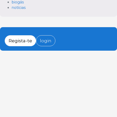
biogás
notícias
Regista-te
login