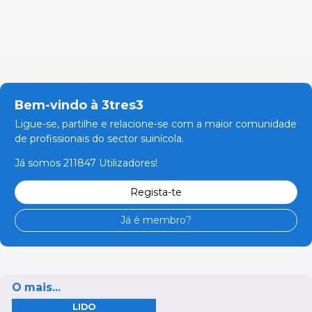
Bem-vindo à 3tres3
Ligue-se, partilhe e relacione-se com a maior comunidade
de profissionais do sector suinícola.
Já somos 211847 Utilizadores!
Regista-te
Já é membro?
O mais...
LIDO