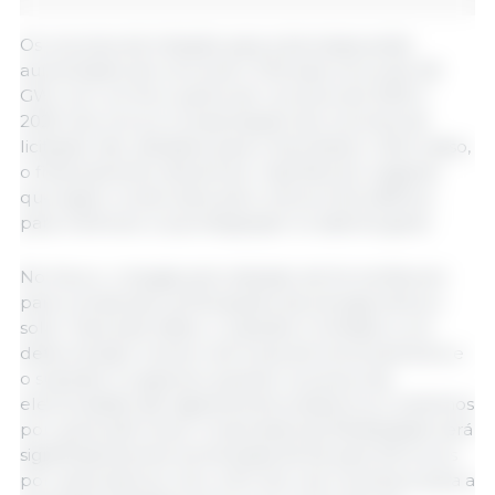
Os volumes de licitação para a biomassa serão
aumentados de cerca de 2 GW para cerca de 2,8
GW, com um foco particular nos anos de 2025 e
2026. Isto inclui a compensação dos volumes de
licitação não utilizados para o biometano. Além disso,
o financiamento deverá ser mais flexível, exigindo
que sejam construídos pelo menos três edifícios
para melhorar a sua integração no sistema geral.
No futuro, o biogás será utilizado de forma flexível
para compensar as flutuações da energia eólica e
solar. Para este efeito, o subsídio é limitado a um
determinado número de horas de funcionamento e
o subsídio é suspenso quando os preços da
electricidade são ligeiramente positivos (≤ 2 cêntimos
por quilowatt-hora). A sobretaxa de flexibilidade será
significativamente aumentada de 65 para 100 euros
por quilowatt por ano, a fim de criar incentivos para a