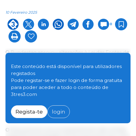
10 Fevereiro 2025
0
O Bundestag aprovou alterações à Lei das Fontes de
Energia Renovável de 2023 (EEG 2023) para tornar as
centrais de biogás mais flexíveis e garantir o
Este conteúdo está disponível para utilizadores
financiamento de acompanhamento. O objectivo do
registados
pacote de medidas é optimizar a promoção da
Pode registar-se e fazer login de forma gratuita
geração de electricidade flexível e favorável ao
para poder aceder a todo o conteúdo de
sistema a partir de energia de biomassa e aumentar
3tres3.com
a segurança do planeamento para centrais de biogás
existentes, especialmente para aquelas com uma
Regista-te
login
ligação de rede de aquecimento municipal existente.
O financiamento de acompanhamento das centrais