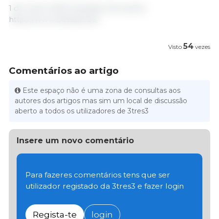
1 de Julho 2025/ Destatis/ Alemanha.
https://www.destatis.de/
54
Visto
vezes
Comentários ao artigo
Este espaço não é uma zona de consultas aos
autores dos artigos mas sim um local de discussão
aberto a todos os utilizadores de 3tres3
Insere um novo comentário
Para fazeres comentários tens que ser
utilizador registado da 3tres3 e fazer login
Regista-te
login