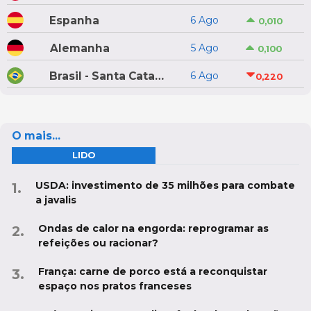
Espanha
6 Ago
0,010
Alemanha
5 Ago
0,100
Brasil - Santa Catarina
6 Ago
0,220
O mais...
LIDO
USDA: investimento de 35 milhões para combate
a javalis
Ondas de calor na engorda: reprogramar as
refeições ou racionar?
França: carne de porco está a reconquistar
espaço nos pratos franceses