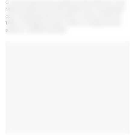
O número de porcos criados na Alemanha em 3 de
Maio de 2025 era de 20,9 milhões. Em comparação
com 3 de Novembro de 2024, o número diminuiu
1,8%, ou 375000 animais, e 1,2% em relação ao ano
anterior (-256900 animais).