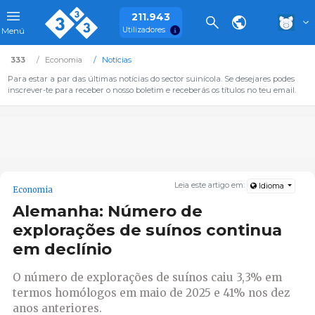
211.943
Utilizadores
Menú
333
Economia
Notícias
Para estar a par das últimas notícias do sector suinícola. Se desejares podes
inscrever-te para receber o nosso boletim e receberás os títulos no teu email.
Leia este artigo em:
Idioma
Economia
Alemanha: Número de
explorações de suínos continua
em declínio
O número de explorações de suínos caiu 3,3% em
termos homólogos em maio de 2025 e 41% nos dez
anos anteriores.