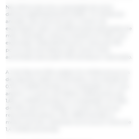
Nos últimos dez anos, a população de suínos
diminuiu significativamente 25,6% (-7,2 milhões de
animais), mas menos do que o número de
explorações. Assim, a tendência para explorações de
maior dimensão continua: enquanto em 2015, uma
exploração média detinha pouco menos de 1100
porcos, dez anos depois, este número tinha
aumentado para quase 1400 animais por exploração.
A 3 de Maio de 2025, existiam 9,4 milhões de porcos
de engorda criados na Alemanha, uma redução de
0,7%, ou 64500 animais, em comparação com o ano
anterior. O número de leitões e leitões jovens caiu
1,6%, ou 164500 animais, em comparação com Maio
de 2024, para 10,1 milhões. O número de porcas
reprodutoras desceu 1,3% (-18200 animais) no
mesmo período, mantendo-se em pouco menos de
1,4 milhões de animais.