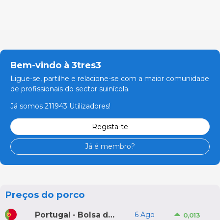
Bem-vindo à 3tres3
Ligue-se, partilhe e relacione-se com a maior comunidade
de profissionais do sector suinícola.
Já somos 211943 Utilizadores!
Regista-te
Já é membro?
Preços do porco
Portugal - Bolsa do Porco do Montijo
6 Ago
0,013