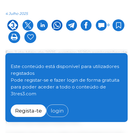
4 Julho 2025
0
Em 3 de Maio de 2025, existiam 15250 explorações de
suínos na Alemanha. De acordo com os resultados
preliminares do inquérito à pecuária, o
Este conteúdo está disponível para utilizadores
Departamento Federal de Estatística (Destatis)
registados
informa que o número de explorações diminuiu 2,6%
Pode registar-se e fazer login de forma gratuita
(-400 explorações) em comparação com 3 de
para poder aceder a todo o conteúdo de
Novembro de 2024. Em comparação com o ano
3tres3.com
anterior (3 de Maio de 2024), o número diminuiu 3,3%
(-520 explorações). Em comparação com o ano
Regista-te
login
anterior (3 de Maio de 2024), o número diminuiu 41%
(-10600 explorações desde 2015).