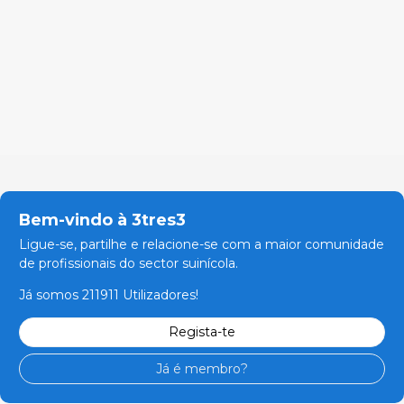
Bem-vindo à 3tres3
Ligue-se, partilhe e relacione-se com a maior comunidade
de profissionais do sector suinícola.
Já somos 211911 Utilizadores!
Regista-te
Já é membro?