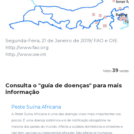
Segunda-Feira, 21 de Janeiro de 2019/ FAO e OIE.
http://www.fao.org
http.//www.oie.int
39
Visto
vezes
Consulta o "guía de doenças" para mais
informação
Peste Suína Africana
A Peste Suína Africana é uma das doenças virais mais importantes nos
porcos. É uma doença sistémica e é de notificação obrigatória na
maioria dos países do mundo. Afecta a suídeos domésticos e silvestres e
não tem vacinas ou tratamentos eficazes. Não afecta os humanos.