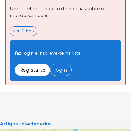
Um boletim periódico de notícias sobre o
mundo suinícola
ver último
faz login e inscreve-te na lista
Regista-te
login
Artigos relacionados