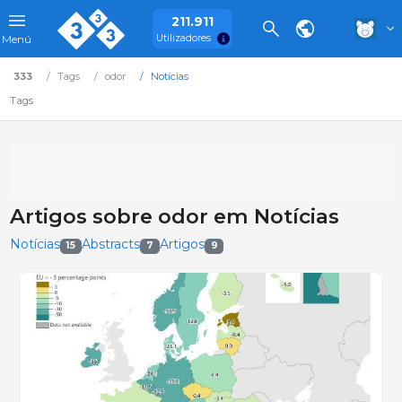
211.911
Utilizadores
Menú
333
Tags
odor
Notícias
Tags
Artigos sobre odor em Notícias
Notícias
Abstracts
Artigos
15
7
9