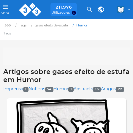
211.976
Utilizadores
Menú
333
Tags
gases efeito de estufa
Humor
Tags
Artigos sobre gases efeito de estufa
em Humor
Imprensa
Notícias
Humor
Abstracts
Artigos
1
54
1
16
22