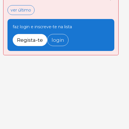
ver último
faz login e inscreve-te na lista
Regista-te
login