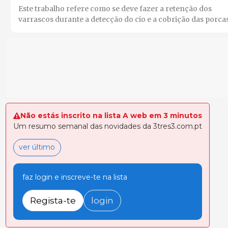
Este trabalho refere como se deve fazer a retenção dos
varrascos durante a detecção do cio e a cobrição das porca
Não estás inscrito na lista A web em 3 minutos
Um resumo semanal das novidades da 3tres3.com.pt
ver último
faz login e inscreve-te na lista
Regista-te
login