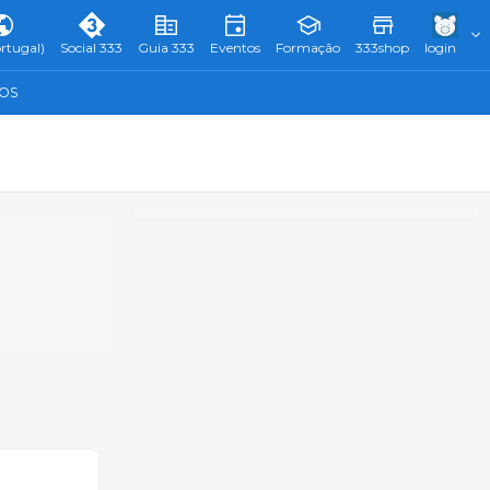
rtugal)
Social 333
Guia 333
Eventos
Formação
333shop
login
TOS