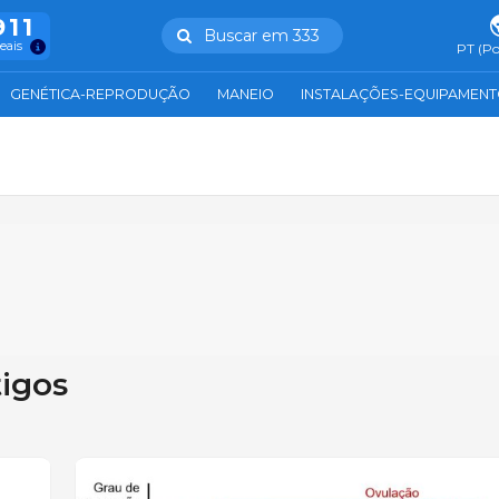
911
Buscar em 333
reais
PT (Po
GENÉTICA-REPRODUÇÃO
MANEIO
INSTALAÇÕES-EQUIPAMEN
tigos