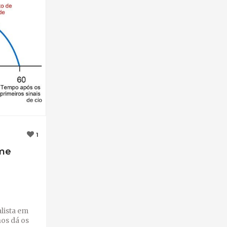
1
 me
lista em
nos dá os