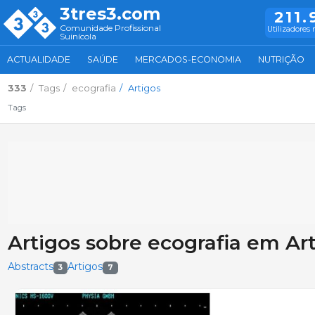
3tres3.com
211.
Comunidade Profissional
Utilizadores 
Suinícola
ACTUALIDADE
SAÚDE
MERCADOS-ECONOMIA
NUTRIÇÃO
333
Tags
ecografia
Artigos
Tags
Artigos sobre ecografia em Ar
Abstracts
Artigos
3
7