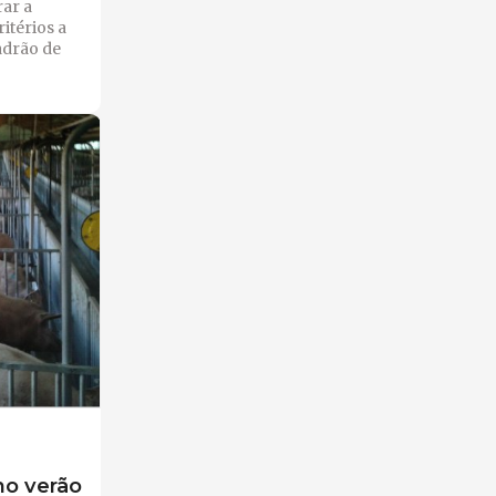
ar a
ritérios a
adrão de
no verão