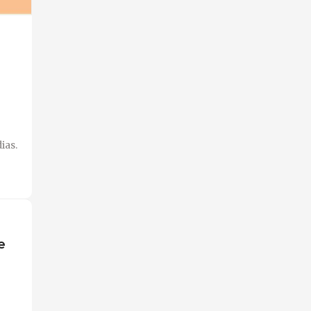
ias.
e