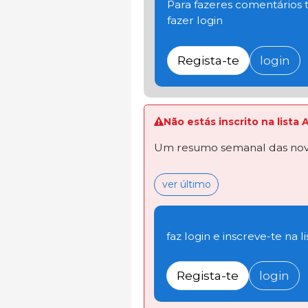
Para fazeres comentários t
fazer login
Regista-te
login
Não estás inscrito na lista
Um resumo semanal das novi
ver último
faz login e inscreve-te na li
Regista-te
login