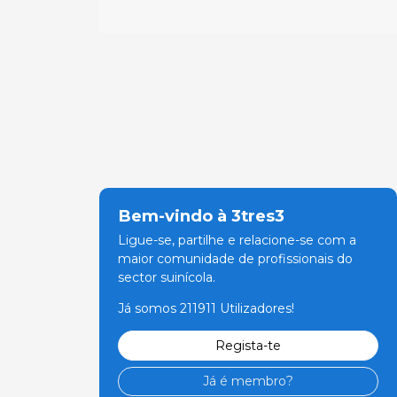
Bem-vindo à 3tres3
Ligue-se, partilhe e relacione-se com a
maior comunidade de profissionais do
sector suinícola.
Já somos 211911 Utilizadores!
Regista-te
Já é membro?