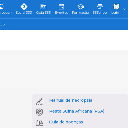
rtugal)
Social 333
Guia 333
Eventos
Formação
333shop
login
TOS
Manual de necrópsia
Peste Suína Africana (PSA)
Guia de doenças