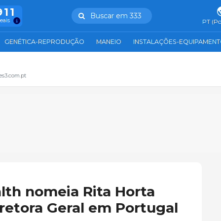
911
Buscar em 333
reais
PT (Po
GENÉTICA-REPRODUÇÃO
MANEIO
INSTALAÇÕES-EQUIPAMEN
es3.com.pt
th nomeia Rita Horta
etora Geral em Portugal