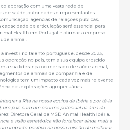
a a colaboração com uma vasta rede de
ais de saúde, autoridades e representantes
omunicação, agências de relações públicas,
a capacidade de articulação será essencial para
Animal Health em Portugal e afirmar a empresa
aúde animal.
 investir no talento português e, desde 2023,
sua operação no país, tem a sua equipa crescido
m a sua liderança no mercado de saúde animal,
segmentos de animais de companhia e de
cnológica tem um impacto cada vez mais relevante
ência das explorações agropecuárias.
ntegrar a Rita na nossa equipa da Ibéria e por tê-la
al, um país com um enorme potencial na área da
érez, Diretora Geral da MSD Animal Health Ibéria.
cia e visão estratégica irão fortalecer ainda mais a
r um impacto positivo na nossa missão de melhorar