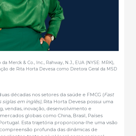
da Merck & Co., Inc., Rahway, N.J., EUA (NYSE: MRK),
ação de Rita Horta Devesa como Diretora Geral da MSD
duas décadas nos setores da saúde e FMCG (
Fast
siglas em inglês)
, Rita Horta Devesa possui uma
g, vendas, inovação, desenvolvimento e
ercados globais como China, Brasil, Países
Portugal. Esta trajetória proporciona-lhe uma visão
 compreensão profunda das dinâmicas de