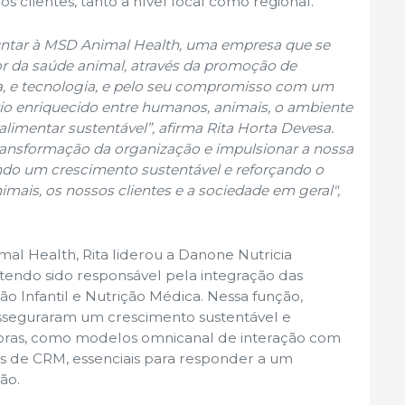
 clientes, tanto a nível local como regional.
untar à MSD Animal Health, uma empresa que se
or da saúde animal, através da promoção de
a, e tecnologia, e pelo seu compromisso com um
io enriquecido entre humanos, animais, o ambiente
alimentar sustentável”
, afirma Rita Horta Devesa.
 transformação da organização e impulsionar a nossa
ndo um crescimento sustentável e reforçando o
ais, os nossos clientes e a sociedade em geral",
al Health, Rita liderou a Danone Nutricia
 tendo sido responsável pela integração das
o Infantil e Nutrição Médica. Nessa função,
asseguraram um crescimento sustentável e
oras, como modelos omnicanal de interação com
as de CRM, essenciais para responder a um
ão.