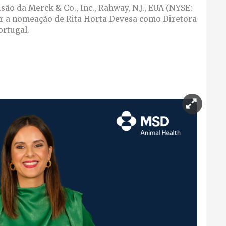
ão da Merck & Co., Inc., Rahway, N.J., EUA (NYSE:
ar a nomeação de Rita Horta Devesa como Diretora
ortugal.