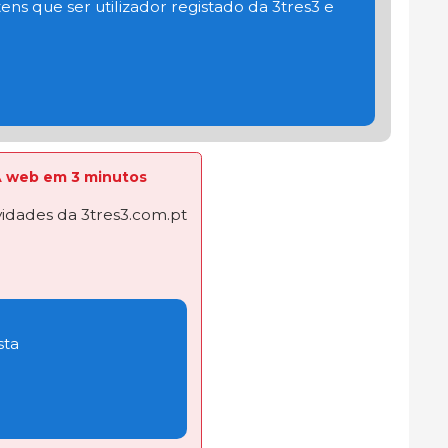
ens que ser utilizador registado da 3tres3 e
 A web em 3 minutos
dades da 3tres3.com.pt
sta