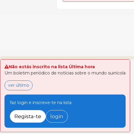
Não estás inscrito na lista Última hora
Um boletim periódico de notícias sobre o mundo suinícola
ver último
faz login e inscreve-te na lista
Regista-te
login