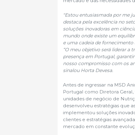
mercado e das necessidades dos
"Estou entusiasmada por me j
destaca pela excelência no set
soluções inovadoras em ciênci
mundo onde existe um equilíbr
e uma cadeia de fornecimento 
“O meu objetivo será liderar a
presença em Portugal, garanti
nosso compromisso com os anim
sinalou Horta Devesa.
Antes de ingressar na MSD Anim
Portugal como Diretora Geral,
unidades de negócio de Nutriçã
desenvolveu estratégias que 
implementou soluções inovad
clientes e estratégias avançad
mercado em constante evoluç