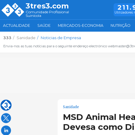
3tres3.com
211.
Comunidade Profissional
Utilizadores 
Suinícola
ACTUALIDADE
SAÚDE
MERCADOS-ECONOMIA
NUTRIÇÃO
333
Sanidade
Noticias de Empresa
Envia-nos as tuas notícias para o seguinte endereço electrónico webmaster@3tr
Sanidade
MSD Animal Heal
Devesa como Dir