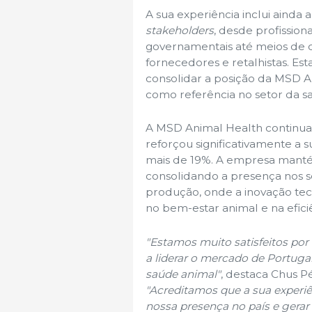
A sua experiência inclui aind
stakeholders
, desde profission
governamentais até meios de c
fornecedores e retalhistas. Est
consolidar a posição da MSD 
como referência no setor da s
A MSD Animal Health continua a
reforçou significativamente a 
mais de 19%. A empresa manté
consolidando a presença nos 
produção, onde a inovação te
no bem-estar animal e na efici
"Estamos muito satisfeitos por i
a liderar o mercado de Portug
saúde animal"
, destaca Chus P
"Acreditamos que a sua experiên
nossa presença no país e gera