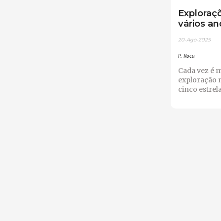
Exploraç
vários a
20-Ago-2025
P. Roca
Cada vez é m
exploração 
cinco estrelas