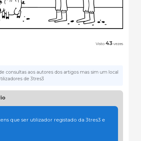
43
Visto
vezes
e consultas aos autores dos artigos mas sim um local
tilizadores de 3tres3
io
ens que ser utilizador registado da 3tres3 e