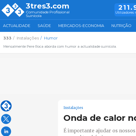
3tres3.com
211.
Comunidade Profissional
Utilizadores 
Suinícola
ACTUALIDADE
SAÚDE
MERCADOS-ECONOMIA
NUTRIÇÃO
333
Instalações
Humor
Mensalmente Pere Roca aborda com humor a actualidade suinícola.
Instalações
Onda de calor n
É importante ajudar os nossos 