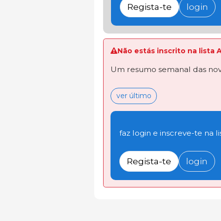
Regista-te
login
Não estás inscrito na lista
Um resumo semanal das novi
ver último
faz login e inscreve-te na li
Regista-te
login