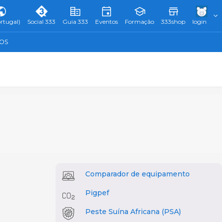
rtugal)
Social 333
Guia 333
Eventos
Formação
333shop
login
TOS
Comparador de equipamento
Pigpef
Peste Suína Africana (PSA)