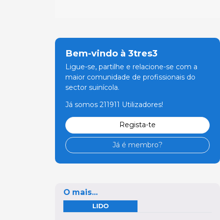
Bem-vindo à 3tres3
Ligue-se, partilhe e relacione-se com a
maior comunidade de profissionais do
sector suinícola.
Já somos 211911 Utilizadores!
Regista-te
Já é membro?
O mais...
LIDO