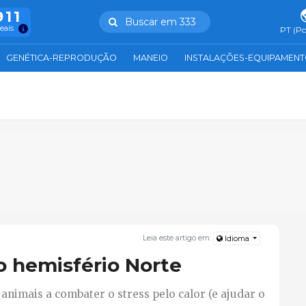
911
Buscar em 333
reais
PT (Po
GENÉTICA-REPRODUÇÃO
MANEIO
INSTALAÇÕES-EQUIPAMEN
Leia este artigo em:
Idioma
o hemisfério Norte
animais a combater o stress pelo calor (e ajudar o