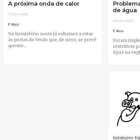
A próxima onda de calor
Problem
de água
17-Jun-2026
08-Out-2025
P. Roca
P. Roca
No hemisfério norte já voltamos a estar
às portas do Verão que, de novo, se prevê
Foram impl
quente...
restritivas 
água na expl
Instalações-E