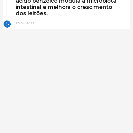
ácido benzóico modula a microbiota
intestinal e melhora o crescimento
dos leitões.
12-Jan-2023
Butirato de sódio e ácido benzóico: uma
oportunidade para melhorar o desempenho de
crescimento e a saúde da microbiota intestinal
em leitões desmamados.
TNA, S.A.
patrocina um artigo na 3tres3.com/pt
29-Dez-2022
(há
3 anos 7 meses 10 dias)
Nutrição
Abstract
Efeitos da redução da proteína
alimentar a altas temperaturas no