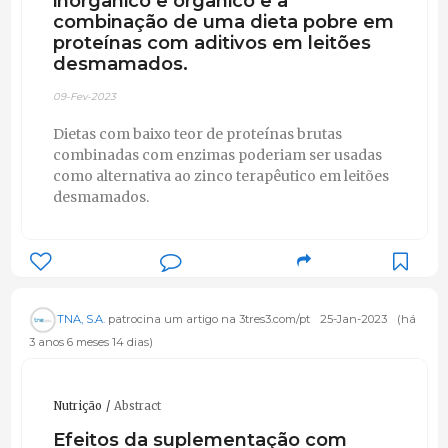
inorgânico e orgânico e a
combinação de uma dieta pobre em
proteínas com aditivos em leitões
desmamados.
09-Fev-2023
Dietas com baixo teor de proteínas brutas
combinadas com enzimas poderiam ser usadas
como alternativa ao zinco terapêutico em leitões
desmamados.
TNA, S.A.
patrocina um artigo na 3tres3.com/pt
25-Jan-2023
(há
3 anos 6 meses 14 dias)
Nutrição
Abstract
Efeitos da suplementação com