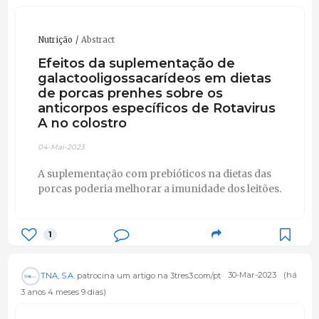
Nutrição
Abstract
Efeitos da suplementação de
galactooligossacarídeos em dietas
de porcas prenhes sobre os
anticorpos específicos de Rotavirus
A no colostro
04-Mai-2023
A suplementação com prebióticos na dietas das
porcas poderia melhorar a imunidade dos leitões.
1
TNA, S.A.
patrocina um artigo na 3tres3.com/pt
30-Mar-2023
(há
3 anos 4 meses 9 dias)