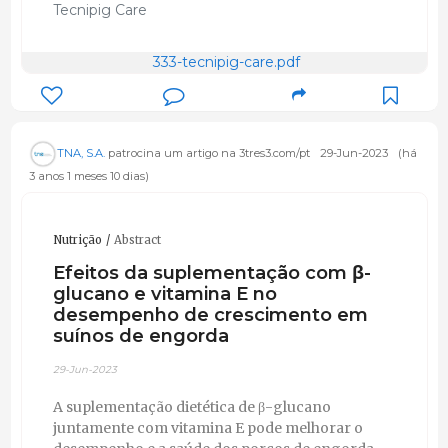
Tecnipig Care
relação que apelidamos de ÚNICOS NUM NEGÓCIO
DE PARCEIROS.
333-tecnipig-care.pdf
TNA, S.A.
patrocina um artigo na 3tres3.com/pt
29-Jun-2023
(há
3 anos 1 meses 10 dias)
Nutrição
Abstract
Efeitos da suplementação com β-
glucano e vitamina E no
desempenho de crescimento em
suínos de engorda
29-Jun-2023
A suplementação dietética de β-glucano
juntamente com vitamina E pode melhorar o