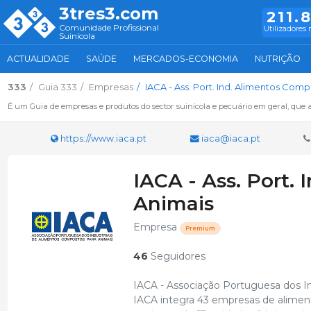
3tres3.com
211.
Comunidade Profissional
Utilizadores 
Suinícola
ACTUALIDADE
SAÚDE
MERCADOS-ECONOMIA
NUTRIÇÃO
333
Guia 333
Empresas
IACA - Ass. Port. Ind. Alimentos Com
É um Guia de empresas e produtos do sector suinícola e pecuário em geral, que 
https://www.iaca.pt
iaca@iaca.pt
IACA - Ass. Port.
Animais
Empresa
Premium
46
Seguidores
IACA - Associação Portuguesa dos In
IACA integra 43 empresas de alimen