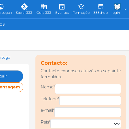
rtugal)
Social 333
Guia 333
Eventos
Formação
333shop
login
TOS
ortugal
Contacto:
Contacte connosco através do seguinte
guir
formulário.
Nome*
mensagem
Telefone*
e-mail*
País*