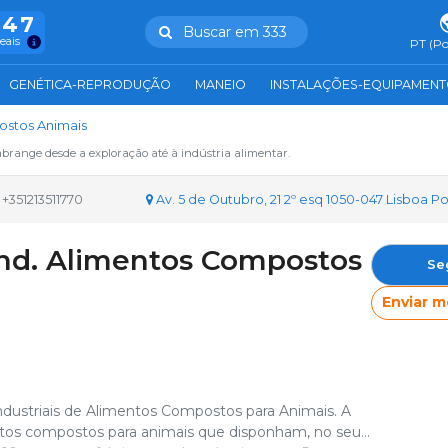
847
Buscar em 333
reais
PT (Po
GENÉTICA-REPRODUÇÃO
MANEIO
INSTALAÇÕES-EQUIPAMEN
postos Animais
abrange desde a exploração até à indústria alimentar.
+351213511770
Av. 5 de Outubro, 21 2º esq 1050-047 Lisboa P
 Ind. Alimentos Compostos
Se
Enviar 
dustriais de Alimentos Compostos para Animais. A
tos compostos para animais que disponham, no seu