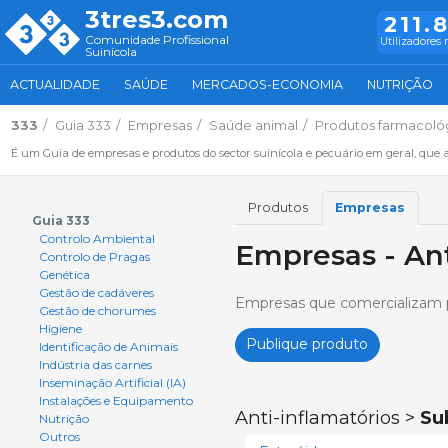
3tres3.com
211.
Comunidade Profissional
Utilizadores 
Suinícola
ACTUALIDADE
SAÚDE
MERCADOS-ECONOMIA
NUTRIÇÃO
333
Guia 333
Empresas
Saúde animal
Produtos farmacoló
É um Guia de empresas e produtos do sector suinícola e pecuário em geral, que 
Produtos
Empresas
Guia 333
Controlo Ambiental
Empresas - Ant
Controlo de Pragas
Genética
Gestão de cadáveres
Empresas que comercializam pr
Gestão de chorumes
Higiene
Publique produto
Identificação de Animais
Indústria das carnes
Inseminação Artificial (IA)
Instalações e Equipamento
Anti-inflamatórios >
Su
Nutrição
Outros