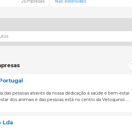
2
Empresas
Não esteróides
presas
Portugal
da das pessoas através da nossa dedicação à saúde e bem-estar
das as nossas eq
 Lda