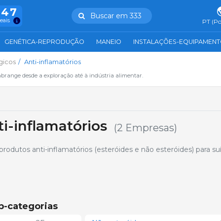
847
Buscar em 333
reais
PT (Po
GENÉTICA-REPRODUÇÃO
MANEIO
INSTALAÇÕES-EQUIPAMEN
gicos
Anti-inflamatórios
abrange desde a exploração até à indústria alimentar.
i-inflamatórios
(2 Empresas)
odutos anti-inflamatórios (esteróides e não esteróides) para su
b-categorias