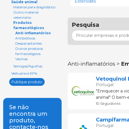
Esteróides
Saúde animal
Material para diagnóstico
Outro material
veterinário
Produtos
Pesquisa
farmacológicos
Anti-inflamatórios
Antibióticos
Desparasitantes
Outros produtos
farmacológicos
Vacinas
Anti-inflamatórios >
Em
Seringas/Agulhas
Vestuário e EPIs
Vetoquinol 
Publique produto
Portugal
"Enriquecer a vi
animal" O bem-estar dos animais e das pessoas está no centro da Vetoquinol. É
para isso que to
10 Seguidores
Se não
encontra um
Campifarma
produto,
Portugal
contacte-nos