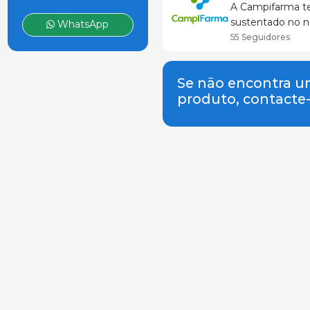
A Campifarma te
sustentado no n
WhatsApp
setor e do traba
55 Seguidores
Se não encontra 
produto, contacte