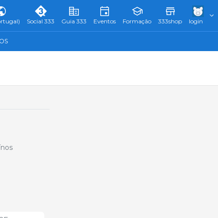
rtugal)
Social 333
Guia 333
Eventos
Formação
333shop
login
TOS
ínos