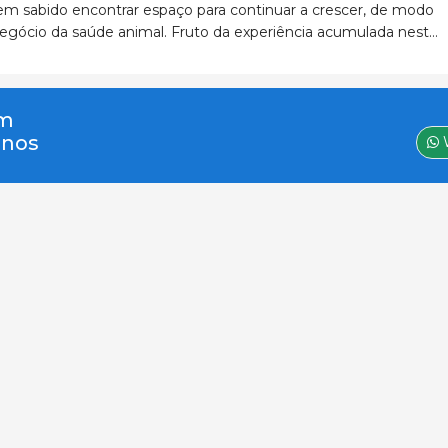
m sabido encontrar espaço para continuar a crescer, de modo
egócio da saúde animal. Fruto da experiência acumulada neste
lho diário da sua equipa, apresenta soluç&
um
-nos