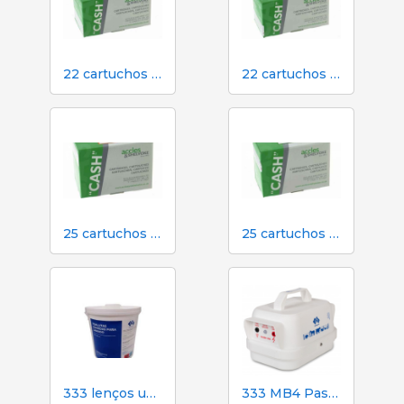
22 cartuchos verdes calibre para atordoamento em dinheiro no matadouro
22 cartuchos vermelhos calibre para atordoamento em dinheiro em matadouro
25 cartuchos laranja calibre para atordoamento em dinheiro em matadouro
25 cartuchos verdes calibre para atordoamento em dinheiro no matadouro
333 lenços umedecidos para porcas durante a inseminação
333 MB4 Pastor elétrico alimentado por bateria para cães e cavalos