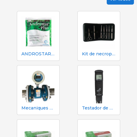
ANDROSTAR PLUS 47 g / 100 L - Diluente de sêmen de longa duração
Kit de necropsia e dissecção 333 - 7 instrumentos
Mecaniques Segalés DN150 Contador de Volume e Nitrogênio
Testador de pH, EC, TDS e temperatura Hanna HI98130