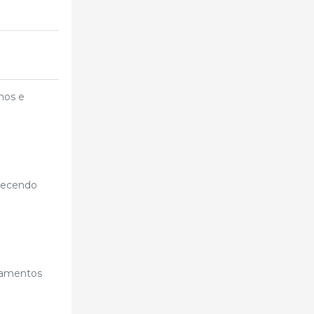
nos e
erecendo
ipamentos