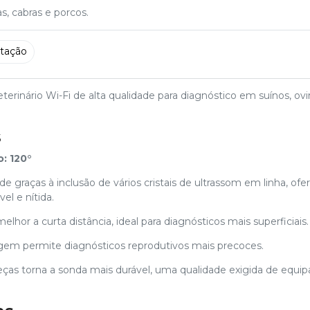
s, cabras e porcos.
stação
terinário Wi-Fi de alta qualidade para diagnóstico em suínos, ovi
s
: 120°
e graças à inclusão de vários cristais de ultrassom em linha, of
l e nítida.
or a curta distância, ideal para diagnósticos mais superficiais.
gem permite diagnósticos reprodutivos mais precoces.
eças torna a sonda mais durável, uma qualidade exigida de equ