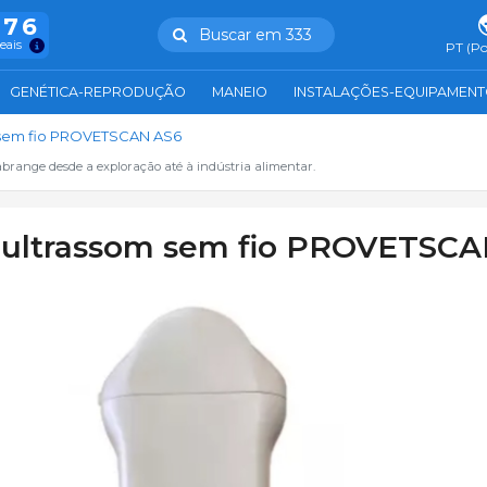
976
Buscar em 333
reais
PT (Po
GENÉTICA-REPRODUÇÃO
MANEIO
INSTALAÇÕES-EQUIPAMEN
 sem fio PROVETSCAN AS6
abrange desde a exploração até à indústria alimentar.
 ultrassom sem fio PROVETSCA