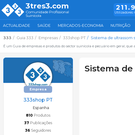
3tres3.com
211.
Comunidade Profissional
Utilizadores 
Suinícola
ACTUALIDADE
SAÚDE
MERCADOS-ECONOMIA
NUTRIÇÃO
333
Guia 333
Empresas
333shop PT
Sistema de ultrassom
É um Guia de empresas e produtos do sector suinícola e pecuário em geral, que 
Sistema de
Empresa
333shop PT
Espanha
810
Produtos
37
Publicações
36
Seguidores