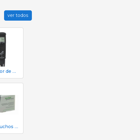
ver todos
Testador de pH, EC, TDS e temperatura Hanna HI98130
25 cartuchos verdes calibre para atordoamento em dinheiro no matadouro