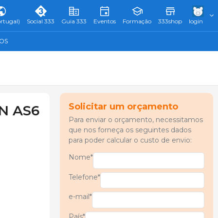
rtugal)
Social 333
Guia 333
Eventos
Formação
333shop
login
TOS
Solicitar um orçamento
N AS6
Para enviar o orçamento, necessitamos
que nos forneça os seguintes dados
para poder calcular o custo de envio:
Nome*
Telefone*
e-mail*
País*