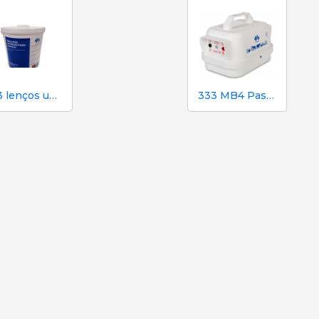
333 lenços umedecidos para porcas durante a inseminação
333 MB4 Pastor elétrico alimentado por bateria para cães e cavalos