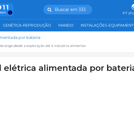
911
Buscar em 333
reais
PT (Po
GENÉTICA-REPRODUÇÃO
MANEIO
INSTALAÇÕES-EQUIPAMEN
limentada por bateria
abrange desde a exploração até à indústria alimentar.
 elétrica alimentada por bateri