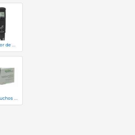
Testador de pH, EC, TDS e temperatura Hanna HI98130
25 cartuchos verdes calibre para atordoamento em dinheiro no matadouro