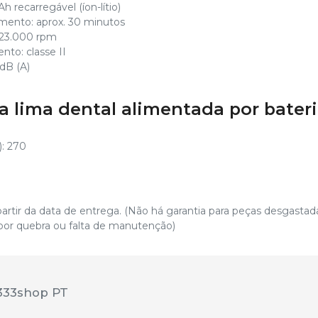
Ah recarregável (íon-lítio)
ento: aprox. 30 minutos
 23.000 rpm
nto: classe II
 dB (A)
 lima dental alimentada por bater
: 270
 partir da data de entrega. (Não há garantia para peças desgasta
por quebra ou falta de manutenção)
333shop PT