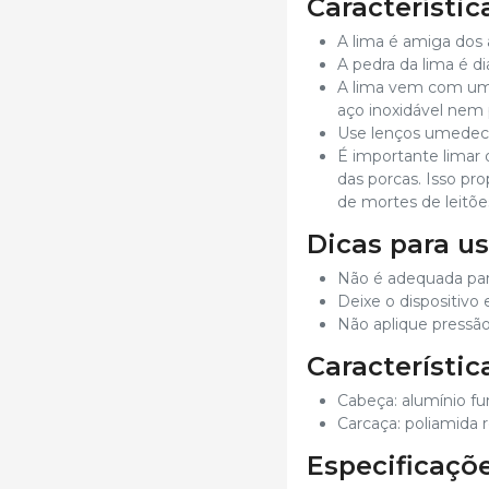
Característic
A lima é amiga dos a
A pedra da lima é d
A lima vem com uma
aço inoxidável nem 
Use lenços umedecid
É importante limar 
das porcas. Isso pr
de mortes de leitõe
Dicas para us
Não é adequada par
Deixe o dispositivo 
Não aplique pressão
Característic
Cabeça: alumínio fu
Carcaça: poliamida 
Especificaçõ