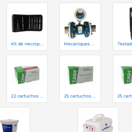
Kit de necropsia e dissecção 333 - 7 instrumentos
Mecaniques Segalés DN150 Contador de Volume e Nitrogênio
22 cartuchos vermelhos calibre para atordoamento em dinheiro em matadouro
25 cartuchos laranja calibre para atordoamento em dinheiro em matadouro