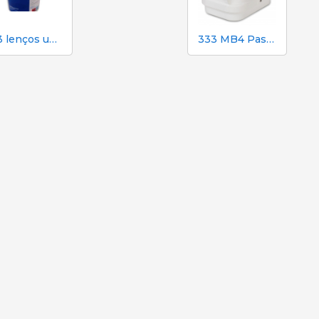
333 lenços umedecidos para porcas durante a inseminação
333 MB4 Pastor elétrico alimentado por bateria para cães e cavalos