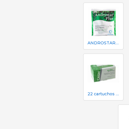
ANDROSTAR PLUS 47 g / 100 L - Diluente de sêmen de longa duração
22 cartuchos verdes calibre para atordoamento em dinheiro no matadouro