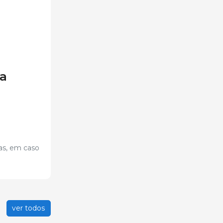
ia
das, em caso
ver todos