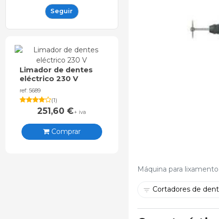
Seguir
Limador de dentes
eléctrico 230 V
ref: 5689
(
1
)
251,60
€
+ iva
Comprar
Máquina para lixamento 
Cortadores de den