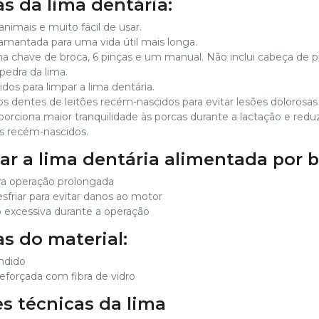
as da lima dentária:
nimais e muito fácil de usar.
iamantada para uma vida útil mais longa.
 chave de broca, 6 pinças e um manual. Não inclui cabeça de 
pedra da lima.
os para limpar a lima dentária.
os dentes de leitões recém-nascidos para evitar lesões dolorosas
oporciona maior tranquilidade às porcas durante a lactação e red
s recém-nascidos.
ar a lima dentária alimentada por b
a operação prolongada
esfriar para evitar danos ao motor
 excessiva durante a operação
as do material:
ndido
reforçada com fibra de vidro
es técnicas da lima