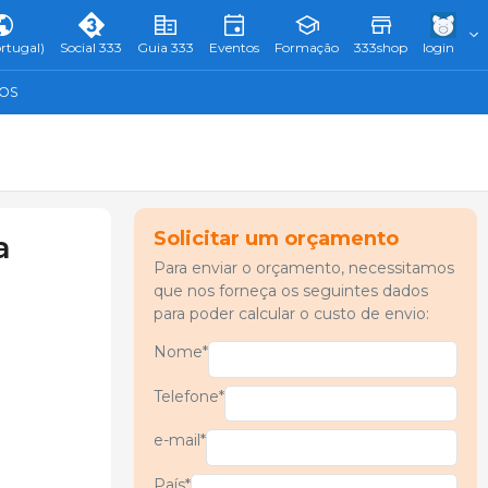
rtugal)
Social 333
Guia 333
Eventos
Formação
333shop
login
TOS
Solicitar um orçamento
a
Para enviar o orçamento, necessitamos
que nos forneça os seguintes dados
para poder calcular o custo de envio:
Nome*
Telefone*
e-mail*
País*