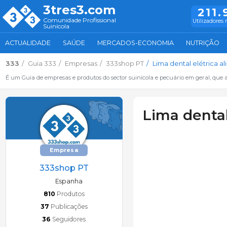
3tres3.com
211.
Comunidade Profissional
Utilizadores 
Suinícola
ACTUALIDADE
SAÚDE
MERCADOS-ECONOMIA
NUTRIÇÃO
333
Guia 333
Empresas
333shop PT
Lima dental elétrica a
É um Guia de empresas e produtos do sector suinícola e pecuário em geral, que 
Lima dental
Empresa
333shop PT
Espanha
810
Produtos
37
Publicações
36
Seguidores