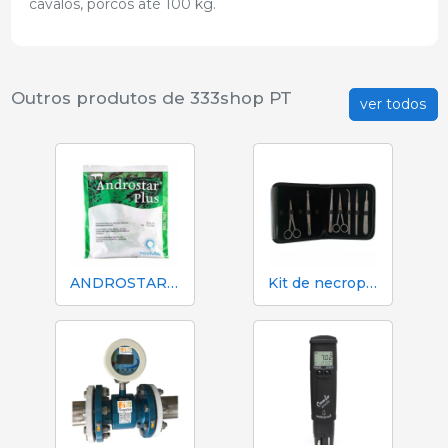
cavalos, porcos até 100 kg.
Outros produtos de 333shop PT
ver todos
ANDROSTAR PLUS 47 g / 100 L - Diluente de sêmen de longa duração
Kit de necropsia e dissecção 333 - 7 instrumentos