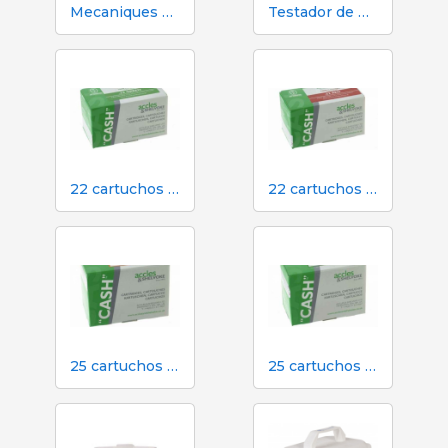
Mecaniques Segalés DN150 Contador de Volume e Nitrogênio
Testador de pH, EC, TDS e temperatura Hanna HI98130
22 cartuchos verdes calibre para atordoamento em dinheiro no matadouro
22 cartuchos vermelhos calibre para atordoamento em dinheiro em matadouro
25 cartuchos laranja calibre para atordoamento em dinheiro em matadouro
25 cartuchos verdes calibre para atordoamento em dinheiro no matadouro