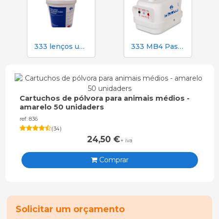
333 lenços umedecidos para porcas durante a inseminação
333 MB4 Pastor elétrico alimentado por bateria para cães e cavalos
Cartuchos de pólvora para animais médios -
amarelo 50 unidaders
ref: 836
(
34
)
24,50
€
+ iva
Comprar
Solicitar um orçamento