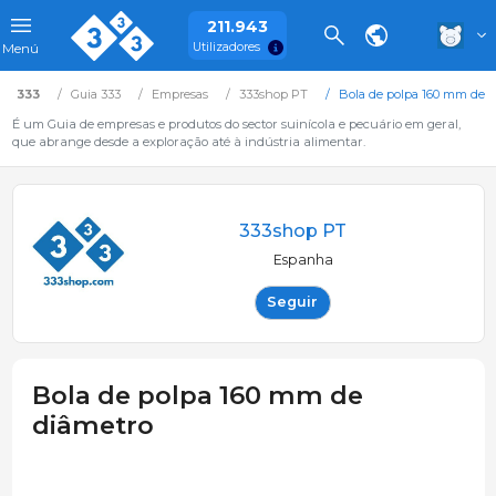
211.943
Utilizadores
Menú
333
Guia 333
Empresas
333shop PT
Bola de polpa 160 mm de d
É um Guia de empresas e produtos do sector suinícola e pecuário em geral,
que abrange desde a exploração até à indústria alimentar.
333shop PT
Espanha
Seguir
Bola de polpa 160 mm de
diâmetro