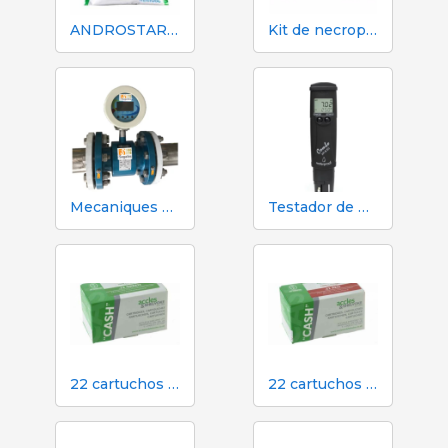
ANDROSTAR PLUS 47 g / 100 L - Diluente de sêmen de longa duração
Kit de necropsia e dissecção 333 - 7 instrumentos
Mecaniques Segalés DN150 Contador de Volume e Nitrogênio
Testador de pH, EC, TDS e temperatura Hanna HI98130
22 cartuchos verdes calibre para atordoamento em dinheiro no matadouro
22 cartuchos vermelhos calibre para atordoamento em dinheiro em matadouro