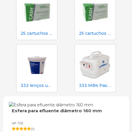
25 cartuchos laranja calibre para atordoamento em dinheiro em matadouro
25 cartuchos verdes calibre para atordoamento em dinheiro no matadouro
333 lenços umedecidos para porcas durante a inseminação
333 MB4 Pastor elétrico alimentado por bateria para cães e cavalos
Esfera para efluente diâmetro 160 mm
ref: 1132
(
1
)