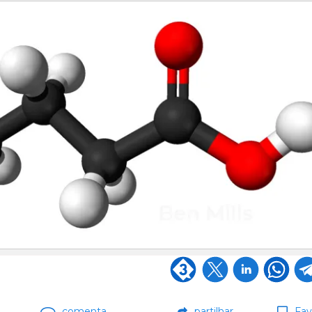
comenta
partilhar
Fav