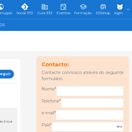
rtugal)
Social 333
Guia 333
Eventos
Formação
333shop
login
TOS
Contacto:
Contacte connosco através do seguinte
eguir
formulário.
Nome*
Telefone*
e-mail*
s à sua
País*