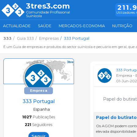
3tres3.com
211.
Comunidade Profissional
Utilizadores 
Suinícola
ACTUALIDADE
SAÚDE
MERCADOS-ECONOMIA
NUTRIÇÃO
333
Guia 333
Empresas
333 Portugal
É um Guia de empresas e produtos do sector suinícola e pecuário em geral, que 
333 Portug
Empresa - 
01-Jun-20
Empresa
Papel do butir
333 Portugal
Espanha
1027
Publicações
Papel do butirat
221
Seguidores
Os AGCM podem contribu
elevada disponibilidade 
Seguir