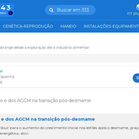
943
Buscar em 333
reais
PT (Po
GENÉTICA-REPRODUÇÃO
MANEIO
INSTALAÇÕES-EQUIPAMEN
abrange desde a exploração até à indústria alimentar.
al
Espanha
S
26
ato e dos AGCM na transição pós-desmame
o e dos AGCM na transição pós-desmame
ir para o aumento do crescimento inicial nos leitões após o desmame, graça
energética, ativi