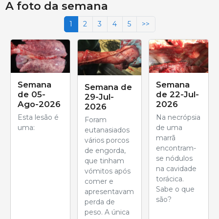
A foto da semana
1
2
3
4
5
>>
Semana
Semana
Semana de
de 05-
de 22-Jul-
29-Jul-
Ago-2026
2026
2026
Esta lesão é
Na necrópsia
Foram
uma:
de uma
eutanasiados
marrã
vários porcos
encontram-
de engorda,
se nódulos
que tinham
na cavidade
vómitos após
torácica.
comer e
Sabe o que
apresentavam
são?
perda de
peso. A única