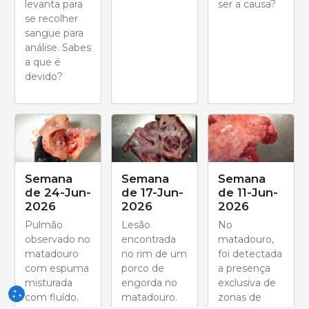
levanta para
ser a causa?
se recolher
sangue para
análise. Sabes
a que é
devido?
Semana
Semana
Semana
de 24-Jun-
de 17-Jun-
de 11-Jun-
2026
2026
2026
Pulmão
Lesão
No
observado no
encontrada
matadouro,
matadouro
no rim de um
foi detectada
com espuma
porco de
a presença
misturada
engorda no
exclusiva de
com fluído.
matadouro.
zonas de