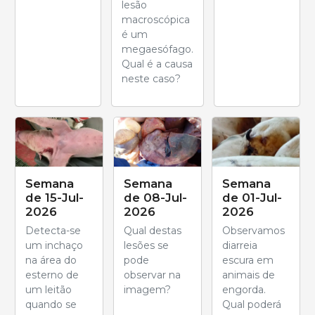
lesão
macroscópica
é um
megaesófago.
Qual é a causa
neste caso?
Semana
Semana
Semana
de 15-Jul-
de 08-Jul-
de 01-Jul-
2026
2026
2026
Detecta-se
Qual destas
Observamos
um inchaço
lesões se
diarreia
na área do
pode
escura em
esterno de
observar na
animais de
um leitão
imagem?
engorda.
quando se
Qual poderá