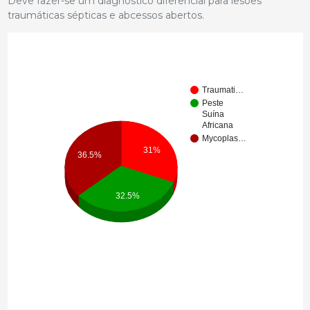
Deve fazer-se um diagnóstico diferencial para lesões
traumáticas sépticas e abcessos abertos.
Traumati…
Peste
Suína
Africana
Mycoplas…
31%
36.5%
32.5%