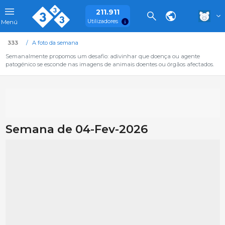
211.911
Utilizadores
Menú
333
A foto da semana
Semanalmente propomos um desafio: adivinhar que doença ou agente
patogénico se esconde nas imagens de animais doentes ou órgãos afectados.
Semana de 04-Fev-2026