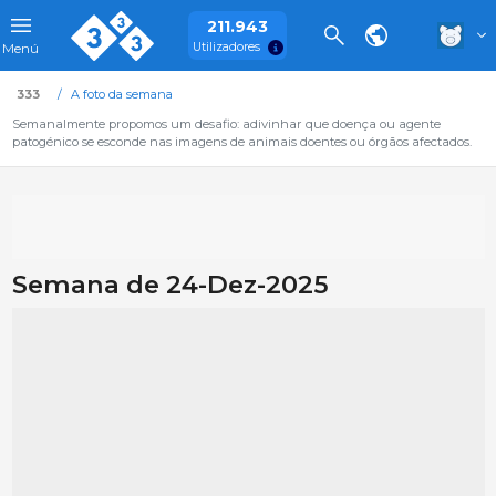
211.943
Utilizadores
Menú
333
A foto da semana
Semanalmente propomos um desafio: adivinhar que doença ou agente
patogénico se esconde nas imagens de animais doentes ou órgãos afectados.
Semana de 24-Dez-2025