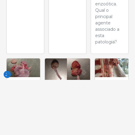
enzoótica.
Qual o
principal
agente
associado a
esta
patologia?
Semana
Semana
de 05-
de 21-
Semana de
Jun-2026
Mai-2026
28-Mai-2026
Ovários
Durante a
Numa inspecção
retirados de
operação
no matadouro,
porcas de
de rachar
verificou-se que
engorda
da carcaça
na área de
em
de um
inserção dos