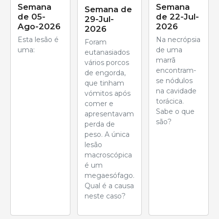
Semana
Semana
Semana de
de 05-
de 22-Jul-
29-Jul-
Ago-2026
2026
2026
Esta lesão é
Na necrópsia
Foram
uma:
de uma
eutanasiados
marrã
vários porcos
encontram-
de engorda,
se nódulos
que tinham
na cavidade
vómitos após
torácica.
comer e
Sabe o que
apresentavam
são?
perda de
peso. A única
lesão
macroscópica
é um
megaesófago.
Qual é a causa
neste caso?