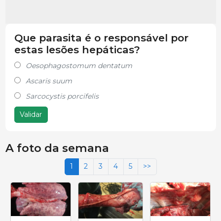
Que parasita é o responsável por
estas lesões hepáticas?
Oesophagostomum dentatum
Ascaris suum
Sarcocystis porcifelis
Validar
A foto da semana
1
2
3
4
5
>>