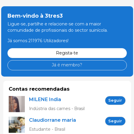
Bem-vindo à 3tres3
Ligue-se, partilhe e relacione-se com a maior
comunidade de profissionais do sector suinícola.
Já somos 211976 Utilizadores!
Regista-te
Já é membro?
Contas recomendadas
MILENE India
Seguir
Indústria das carnes - Brasil
Claudiorrane maria
Seguir
Claudinha
Estudante - Brasil