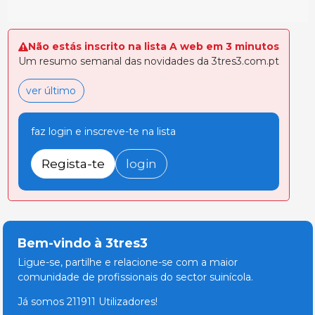
Não estás inscrito na lista A web em 3 minutos
Um resumo semanal das novidades da 3tres3.com.pt
ver último
faz login e inscreve-te na lista
Regista-te
login
Bem-vindo à 3tres3
Ligue-se, partilhe e relacione-se com a maior
comunidade de profissionais do sector suinícola.
Já somos 211911 Utilizadores!