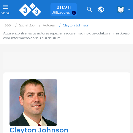
211.911
Utilizadores
Menú
333
Social 333
Autores
Clayton Johnson
Aqui encontrarás os autores especializados em suíno que colaboram na 3tres3
com informação do seu curriculum
Clayton Johnson