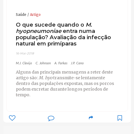
Saúde
Artigo
O que sucede quando o
M.
hyopneumoniae
entra numa
população? Avaliação da infecção
natural em primíparas
16-Mai-2018
M.J. Clavijo
C. Johnson
A. Farkas
J.P. Cano
Alguns das principais mensagens a reter deste
artigo são:
M. hyo
transmite-se lentamente
dentro das populações expostas, mas os porcos
podem excretar durante longos períodos de
tempo.