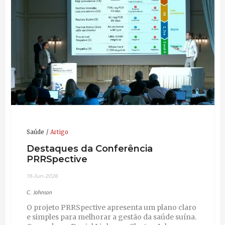
As áreas de foco para o Dr. Johnson incluem modelos
bio-económicos de estratégias de maneio de PRRSv,
DESv e Mycoplasma hyopneumoniae; o
desenvolvimento e treino de veterinários de suíno; o
desenvolvimento de processos de auditoria e acção
correctiva; e a aplicação da teoria de produção em
sistemas modernos de produção de suínos.
Saúde
Artigo
Destaques da Conferência
PRRSpective
19-Jun-2026
C. Johnson
O projeto PRRSpective apresenta um plano claro
e simples para melhorar a gestão da saúde suína.