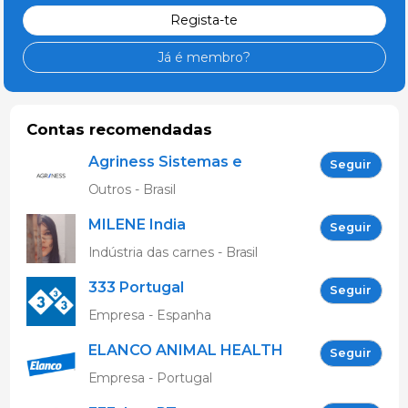
Regista-te
Já é membro?
Contas recomendadas
Agriness Sistemas e
Seguir
Tecnologias de
Outros - Brasil
Informação
MILENE India
Seguir
Indústria das carnes - Brasil
333 Portugal
Seguir
Empresa - Espanha
ELANCO ANIMAL HEALTH
Seguir
Empresa - Portugal