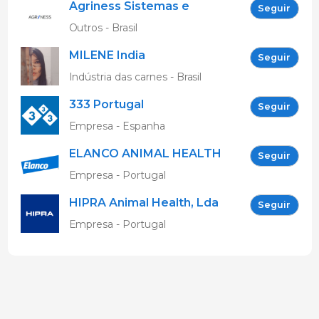
Agriness Sistemas e
Seguir
Tecnologias de
Outros - Brasil
Informação
MILENE India
Seguir
Indústria das carnes - Brasil
333 Portugal
Seguir
Empresa - Espanha
ELANCO ANIMAL HEALTH
Seguir
Empresa - Portugal
HIPRA Animal Health, Lda
Seguir
Empresa - Portugal