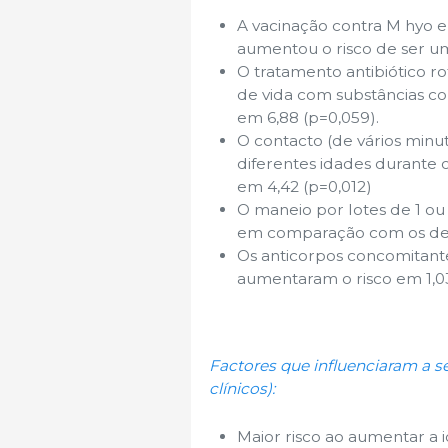
A vacinação contra M hyo e
aumentou o risco de ser um
O tratamento antibiótico ro
de vida com substâncias co
em 6,88 (p=0,059).
O contacto (de vários minu
diferentes idades durante
em 4,42 (p=0,012)
O maneio por lotes de 1 ou
em comparação com os de
Os anticorpos concomitan
aumentaram o risco em 1,0
Factores que influenciaram a 
clínicos):
Maior risco ao aumentar a