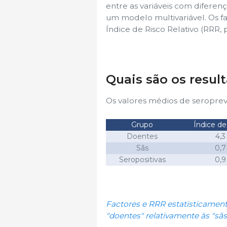
entre as variáveis com diferen
um modelo multivariável. Os fa
Índice de Risco Relativo (RRR, p
Quais são os resul
Os valores médios de seropreva
Grupo
Índice de
Doentes
4,3
Sãs
0,7
Seropositivas
0,9
Factores e RRR estatisticamen
"doentes" relativamente às "sãs"