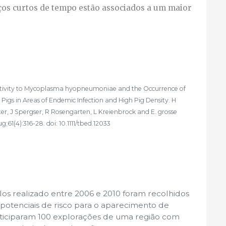
ços curtos de tempo estão associados a um maior
ositivity to Mycoplasma hyopneumoniae and the Occurrence of
gs in Areas of Endemic Infection and High Pig Density. H
r, J Spergser, R Rosengarten, L Kreienbrock and E. grosse
61(4):316-28. doi: 10.1111/tbed.12033
os realizado entre 2006 e 2010 foram recolhidos
s potenciais de risco para o aparecimento de
rticiparam 100 explorações de uma região com