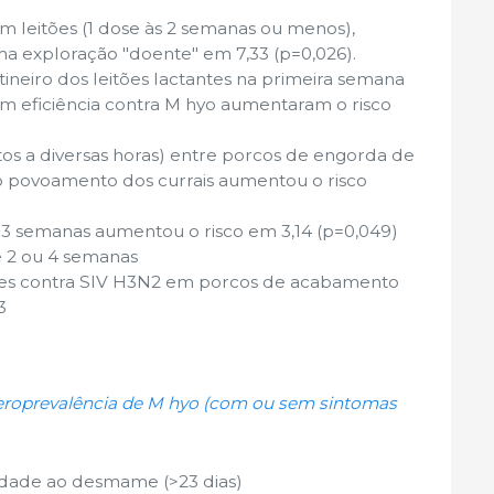
m leitões (1 dose às 2 semanas ou menos),
a exploração "doente" em 7,33 (p=0,026).
tineiro dos leitões lactantes na primeira semana
m eficiência contra M hyo aumentaram o risco
tos a diversas horas) entre porcos de engorda de
 o povoamento dos currais aumentou o risco
 3 semanas aumentou o risco em 3,14 (p=0,049)
 2 ou 4 semanas
tes contra SIV H3N2 em porcos de acabamento
3
seroprevalência de M hyo (com ou sem sintomas
 idade ao desmame (>23 dias)