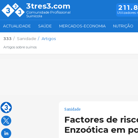
3tres3.com
211.
Comunidade Profissional
Utilizadores 
Suinícola
ACTUALIDADE
SAÚDE
MERCADOS-ECONOMIA
NUTRIÇÃO
333
Sanidade
Artigos
Artigos sobre suínos
Sanidade
Factores de ris
Enzoótica em p