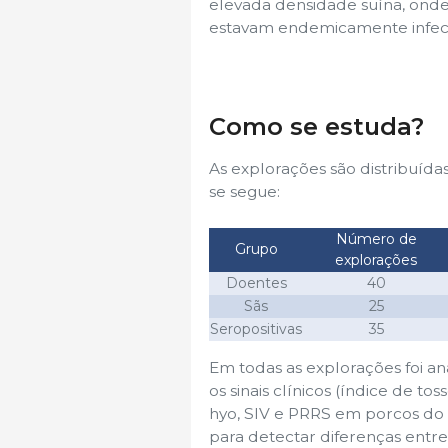
elevada densidade suína, onde
estavam endemicamente infec
Como se estuda?
As explorações são distribuíd
se segue:
Número de
Grupo
explorações
Doentes
40
Sãs
25
Seropositivas
35
Em todas as explorações foi ana
os sinais clínicos (índice de t
hyo, SIV e PRRS em porcos do 
para detectar diferenças entre