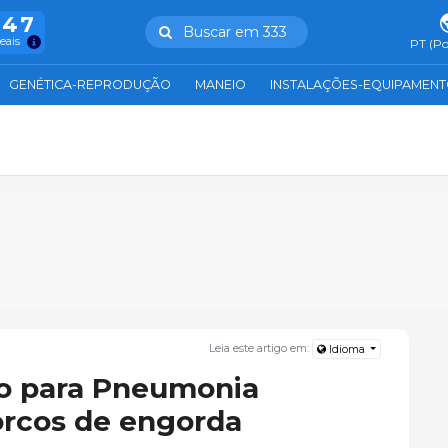
847
Buscar em 333
reais
PT (Po
GENÉTICA-REPRODUÇÃO
MANEIO
INSTALAÇÕES-EQUIPAMEN
Leia este artigo em:
Idioma
co para Pneumonia
orcos de engorda