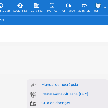
rtugal)
Social 333
Guia 333
Eventos
Formação
333shop
login
TOS
Manual de necrópsia
Peste Suína Africana (PSA)
Guia de doenças