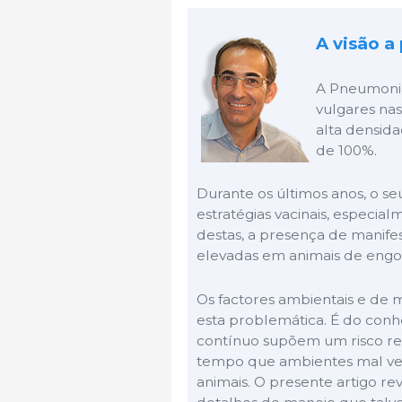
A visão a
A Pneumonia
vulgares na
alta densid
de 100%.
Durante os últimos anos, o se
estratégias vacinais, especial
destas, a presença de manife
elevadas em animais de engo
Os factores ambientais e de 
esta problemática. É do conh
contínuo supõem um risco re
tempo que ambientes mal ve
animais. O presente artigo re