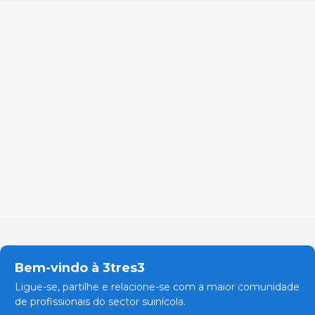
Bem-vindo à 3tres3
Ligue-se, partilhe e relacione-se com a maior comunidade
de profissionais do sector suinícola.