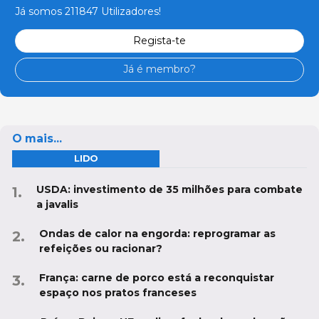
Já somos 211847 Utilizadores!
Regista-te
Já é membro?
O mais...
LIDO
USDA: investimento de 35 milhões para combate
a javalis
Ondas de calor na engorda: reprogramar as
refeições ou racionar?
França: carne de porco está a reconquistar
espaço nos pratos franceses