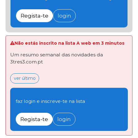
Regista-te
login
Não estás inscrito na lista A web em 3 minutos
Um resumo semanal das novidades da
3tres3.com.pt
ver último
faz login e inscreve-te na lista
Regista-te
login