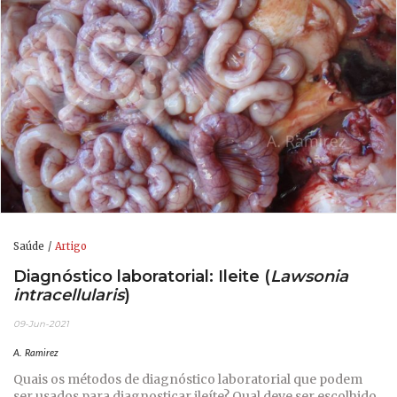
Saúde
Artigo
Diagnóstico laboratorial: Ileite (
Lawsonia
intracellularis
)
09-Jun-2021
A. Ramirez
Quais os métodos de diagnóstico laboratorial que podem
ser usados para diagnosticar ileíte? Qual deve ser escolhido