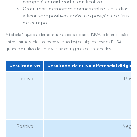
campo é considerado significativo.
Os animais demoram apenas entre 5 e 7 dias
a ficar seropositivos após a exposição ao vírus
de campo.
A tabela 1 ajuda a demonstrar as capacidades DIVA (diferenciação
entre animais infectados de vacinados) de alguns ensaios ELISA
quando é utilizada uma vacina com genes deleccionados.
Resultado VN
Resultado de ELISA diferencial dirigido
Resultado VN
Resultado de ELISA diferencial dirigido
Positivo
Positi
Positivo
Negat