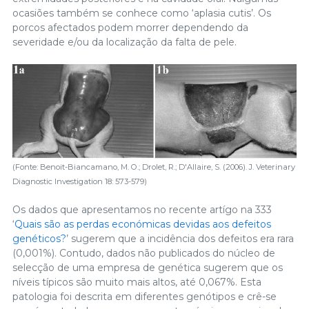
ocasiões também se conhece como ‘aplasia cutis’. Os
porcos afectados podem morrer dependendo da
severidade e/ou da localização da falta de pele.
(Fonte: Benoit-Biancamano, M. O.; Drolet, R.; D'Allaire, S. (2006). J. Veterinary
Diagnostic Investigation 18: 573-579)
Os dados que apresentamos no recente artígo na 333
‘
Quais são as perdas económicas devidas aos defeitos
genéticos?
’ sugerem que a incidência dos defeitos era rara
(0,001%). Contudo, dados não publicados do núcleo de
selecção de uma empresa de genética sugerem que os
níveis típicos são muito mais altos, até 0,067%. Esta
patologia foi descrita em diferentes genótipos e crê-se