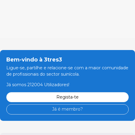
Bem-vindo à 3tres3
Ligue-se, partilhe e relacione-se com a maior comunidade
de profissionais do sector suinícola.
Já somos 212004 Utilizadores!
Regista-te
Já é membro?