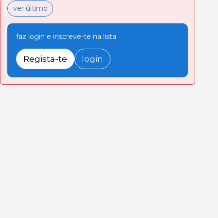
ver último
faz login e inscreve-te na lista
Regista-te
login