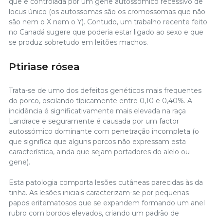
que é controlada por um gene autossómico recessivo de
locus único (os autossomas são os cromossomas que não
são nem o X nem o Y). Contudo, um trabalho recente feito
no Canadá sugere que poderia estar ligado ao sexo e que
se produz sobretudo em leitões machos.
Ptiriase rósea
Trata-se de umo dos defeitos genéticos mais frequentes
do porco, oscilando típicamente entre 0,10 e 0,40%. A
incidência é significativamente mais elevada na raça
Landrace e seguramente é causada por um factor
autossómico dominante com penetração incompleta (o
que significa que alguns porcos não expressam esta
característica, ainda que sejam portadores do alelo ou
gene).
Esta patologia comporta lesões cutâneas parecidas às da
tinha. As lesões iniciais caracterizam-se por pequenas
papos eritematosos que se expandem formando um anel
rubro com bordos elevados, criando um padrão de