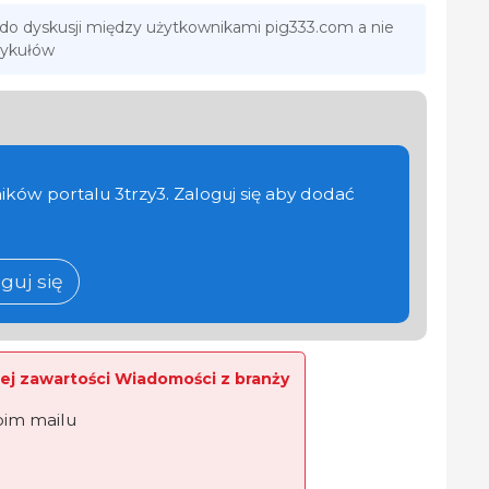
 do dyskusji między użytkownikami pig333.com a nie
tykułów
ików portalu 3trzy3. Zaloguj się aby dodać
guj się
ej zawartości Wiadomości z branży
oim mailu