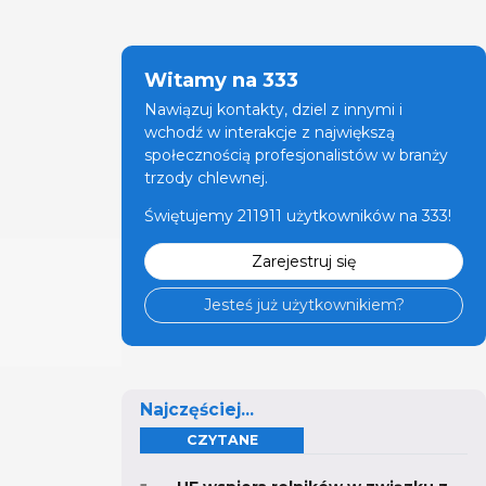
Witamy na 333
Nawiązuj kontakty, dziel z innymi i
wchodź w interakcje z największą
społecznością profesjonalistów w branży
trzody chlewnej.
Świętujemy 211911 użytkowników na 333!
Zarejestruj się
Jesteś już użytkownikiem?
Najczęściej...
CZYTANE