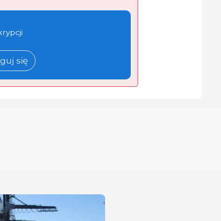
krypcji
guj się