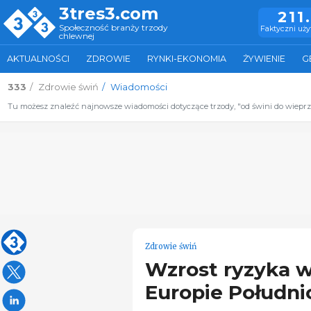
3tres3.com
211
Społeczność branży trzody
Faktyczni uż
chlewnej
AKTUALNOŚCI
ZDROWIE
RYNKI-EKONOMIA
ŻYWIENIE
G
333
Zdrowie świń
Wiadomości
Tu możesz znaleźć najnowsze wiadomości dotyczące trzody, "od świni do wiepr
Zdrowie świń
Wzrost ryzyka w
Europie Połudn