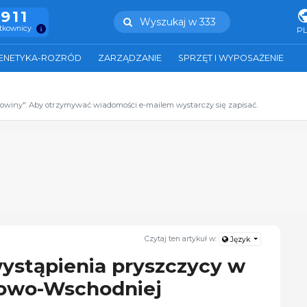
.911
Wyszukaj w 333
ytkownicy
P
ENETYKA-ROZRÓD
ZARZĄDZANIE
SPRZĘT I WYPOSAŻENIE
zowiny". Aby otrzymywać wiadomości e-mailem wystarczy się zapisać.
Czytaj ten artykuł w:
Język
ystąpienia pryszczycy w
iowo-Wschodniej