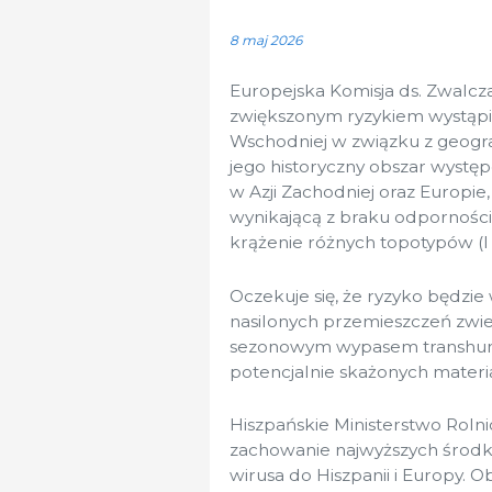
8 maj 2026
Europejska Komisja ds. Zwalcz
zwiększonym ryzykiem wystąpi
Wschodniej w związku z geogra
jego historyczny obszar wystę
w Azji Zachodniej oraz Europie
wynikającą z braku odporności
krążenie różnych topotypów (I i 
Oczekuje się, że ryzyko będz
nasilonych przemieszczeń zwier
sezonowym wypasem transhuman
potencjalnie skażonych materi
Hiszpańskie Ministerstwo Roln
zachowanie najwyższych środkó
wirusa do Hiszpanii i Europy. 