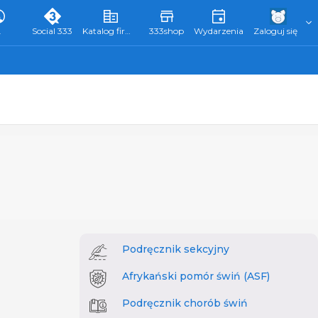
L
Social 333
Katalog firm 333
333shop
Wydarzenia
Zaloguj się
Podręcznik sekcyjny
Afrykański pomór świń (ASF)
Podręcznik chorób świń