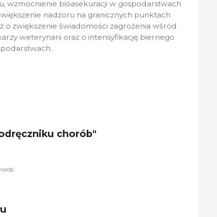
tu, wzmocnienie bioasekuracji w gospodarstwach
zwiększenie nadzoru na granicznych punktach
ież o zwiększenie świadomości zagrożenia wśród
rzy weterynarii oraz o intensyfikację biernego
spodarstwach.
Podręczniku chorób"
chorób
łu