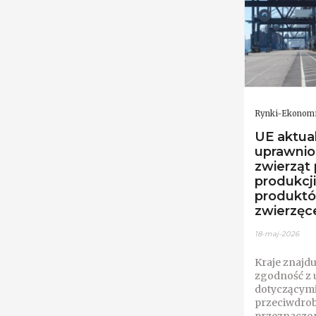
Rynki-Ekonom
UE aktual
uprawnio
zwierząt
produkcj
produkt
zwierzęc
18-maj-2026
Kraje znajdu
zgodność z 
dotyczącymi
przeciwdrob