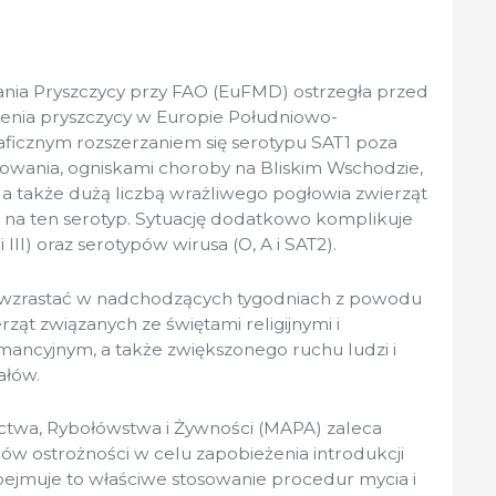
ania Pryszczycy przy FAO (EuFMD) ostrzegła przed
enia pryszczycy w Europie Południowo-
ficznym rozszerzaniem się serotypu SAT1 poza
powania, ogniskami choroby na Bliskim Wschodzie,
, a także dużą liczbą wrażliwego pogłowia zwierząt
 na ten serotyp. Sytuację dodatkowo komplikuje
III) oraz serotypów wirusa (O, A i SAT2).
ie wzrastać w nadchodzących tygodniach z powodu
ząt związanych ze świętami religijnymi i
cyjnym, a także zwiększonego ruchu ludzi i
ałów.
ictwa, Rybołówstwa i Żywności (MAPA) zaleca
w ostrożności w celu zapobieżenia introdukcji
Obejmuje to właściwe stosowanie procedur mycia i