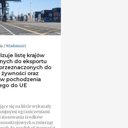
ia
Wiadomości
izuje listę krajów
nych do eksportu
 przeznaczonych do
i żywności oraz
ów pochodzenia
ego do UE
jące się na liście wykazały
unijnymi ograniczeniami
 stosowania środków
noustrojowych u zwierząt