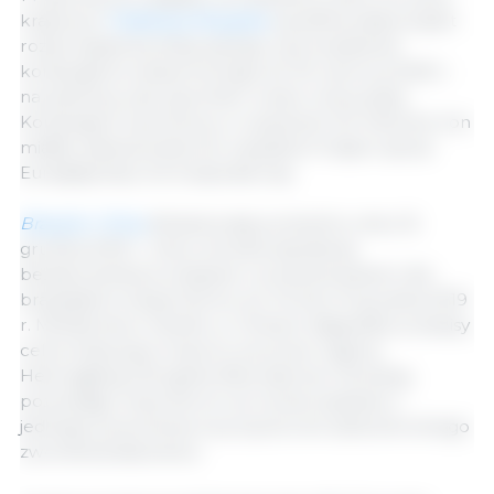
krajowym
Federacja Rosyjska
opublikowała projekt
rozporządzenia dotyczącego wprowadzenia
kontyngentu eksportowego do 30 czerwca 2020 r.
na pszenicę, żyto, jęczmień, owies i kukurydzę.
Kontyngent wywozowy w wysokości 20 milionów ton
miałby zastosowanie do wszystkich krajów spoza
Eurazjatyckiej Unii Gospodarczej
Brazylia i Chiny
sfinalizowały protokół w dniu 16
grudnia 2019 r., który określa standardy
bezpieczeństwa związane z przetwarzaniem dla
brazylijskich eksporterów soi. W dniu 31 grudnia 2019
r. Ministerstwo Handlu w Chinach złagodziło przepisy
celne dotyczące importu soi przez regiony
Heilongjiang, Mongolia Wewnętrzna i Sinciang,
pozwalając importerom soi na skorzystanie z
jednego pozwolenia na przywóz do sześciokrotnego
zwolnienia ładunków.