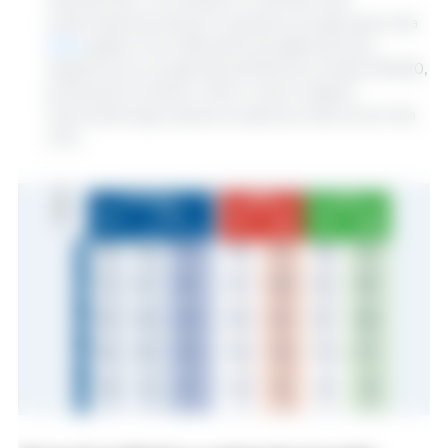
zrekompensowanymi wyższymi prognozami dla
Chin
, gdzie trwa odbudowa pogłowia świń.
Ograniczono prognozę handlową na lata 2019/20,
ponieważ korekty w dół w wielu krajach
rekompensują wyższe prognozy importowe dla
Chin.