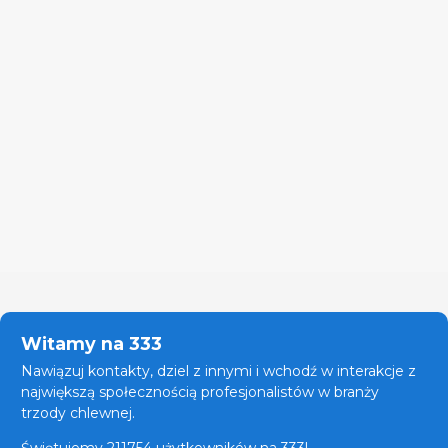
Witamy na 333
Nawiązuj kontakty, dziel z innymi i wchodź w interakcje z
największą społecznością profesjonalistów w branży
trzody chlewnej.