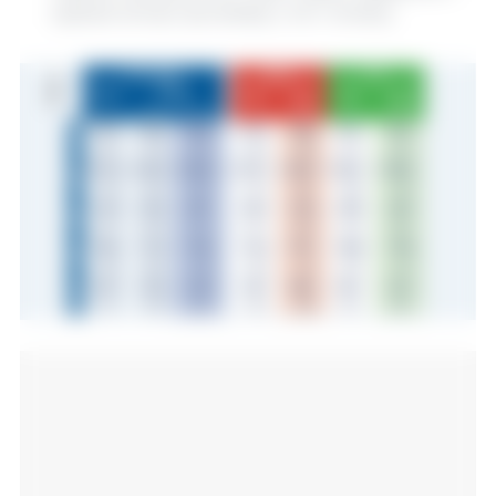
szybsze tempo sprzedaży z UE i Ukrainy.