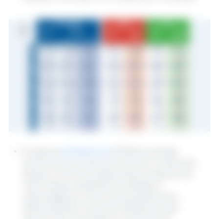
Prognoza
produkcji soi
2019/20 pozostaje
niezmieniona, ponieważ korektom w górę dla
Brazylii i Chin przeważają niższe prognozy dla
Indii, Kanady i Argentyny wynikające z
niesprzyjających warunków pogodowych.
Wykorzystanie w sezonie 2019/20 wzrosło
nieznacznie, z korektami w dół dla Indii