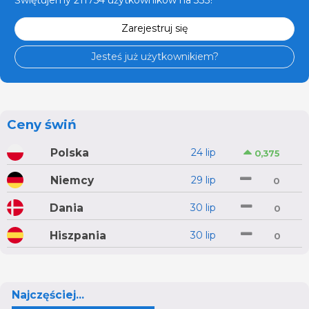
Świętujemy 211754 użytkowników na 333!
Zarejestruj się
Jesteś już użytkownikiem?
Ceny świń
Polska
24 lip
0,375
Niemcy
29 lip
0
Dania
30 lip
0
Hiszpania
30 lip
0
Najczęściej...