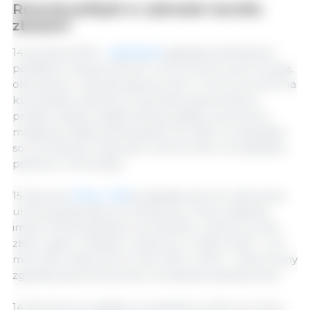
Rozwój polityki w zakresie handlu
zbożem
14 grudnia 2019 r.
Argentyna
ogłosiła podniesienie
podatków eksportowych z 25 do 30 procent na soję,
olej sojowy i mączkę sojową oraz z 7 do 12 procent na
kukurydzę i pszenicę. 21 grudnia zatwierdzono
projekt ustawy, dzięki której podatki wywozowe
mogą być dalej podwyższane do 33% w przypadku
soi i produktów sojowych oraz do 15% w przypadku
pszenicy i kukurydzy.
15 stycznia
Chiny i USA
podpisały szeroko zakrojoną
umowę gospodarczo-handlową. Chiny zwiększą
import amerykańskich produktów rolnych (w tym
zbóż, nasion oleistych i etanolu) w 2020 i 2021r. o 32
mld USD więcej niż 24 mld USD w 2017 r. Obie strony
zgodziły się powstrzymać od dalszej eskalacji taryf.
14 stycznia ze względu na niedobory zbóż na rynku