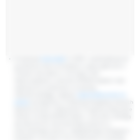
1
Produkcja
kukurydzy
w 2019 r. podniosła się od
grudnia po kilku korektach w górę; głównie w
Chinach, ale także w UE, Rosji i USA.
Wykorzystanie w sezonie 2019/20 będzie rosło
szybciej niż oczekiwano wcześniej,
odzwierciedlając większe
zapotrzebowanie na
paszę
, szczególnie w Federacji Rosyjskiej, Stanach
Zjednoczonych i Wietnamie. Prognozy dotyczące
handlu na lata 2019/20 (lipiec / czerwiec) zbliżają
się obecnie do rekordowego poziomu z
poprzedniego sezonu, napędzanego silniejszym
popytem na import niż oczekiwano wcześniej.