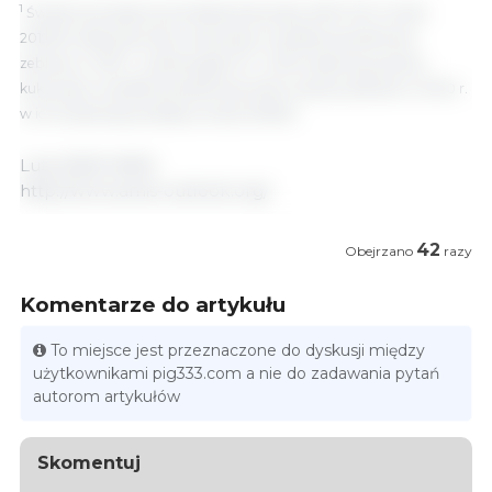
1
Światowa prognoza produkcji kukurydzy AMIS-FAO na lata
2019/20 obejmuje zbiory kukurydzy na półkuli południowej
zebrane w 2019 r., podczas gdy IGC i USDA obejmują uprawy
kukurydzy na półkuli południowej, które zostaną zebrane w 2020 r.
w ich światowej produkcji na lata 2019/20
Luty 2020/ AMIS
http://www.amis-outlook.org/
42
Obejrzano
razy
Komentarze do artykułu
To miejsce jest przeznaczone do dyskusji między
użytkownikami pig333.com a nie do zadawania pytań
autorom artykułów
Skomentuj