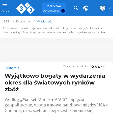
211.754
Użytkownicy
Menu
333
Ekonomia
Wiadomości
Tu możesz znaleźć najnowsze wiadomości dotyczące trzody, "od świni do
wieprzowiny". Aby otrzymywać wiadomości e-mailem wystarczy się zapisać.
Czytaj ten artykuł w:
Język
Ekonomia
Wyjątkowo bogaty w wydarzenia
okres dla światowych rynków
zbóż
Według „Market Monitor AMIS” napięcia
geopolityczne, w tym umowa handlowa między USA a
Chinami, oraz szybkie rozprzestrzenianie się