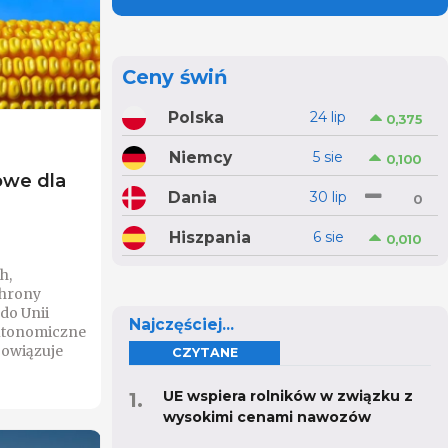
Ceny świń
Polska
24 lip
0,375
Niemcy
5 sie
0,100
owe dla
Dania
30 lip
0
Hiszpania
6 sie
0,010
h,
chrony
do Unii
Najczęściej...
Autonomiczne
bowiązuje
CZYTANE
UE wspiera rolników w związku z
wysokimi cenami nawozów