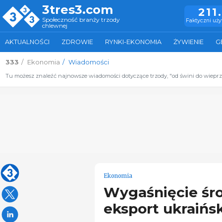
3tres3.com
211
Społeczność branży trzody
Faktyczni uż
chlewnej
AKTUALNOŚCI
ZDROWIE
RYNKI-EKONOMIA
ŻYWIENIE
G
333
Ekonomia
Wiadomości
Tu możesz znaleźć najnowsze wiadomości dotyczące trzody, "od świni do wiepr
Ekonomia
Wygaśnięcie śr
eksport ukraińs