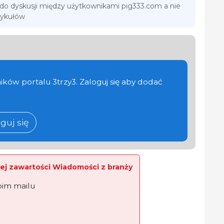
 do dyskusji między użytkownikami pig333.com a nie
tykułów
ików portalu 3trzy3. Zaloguj się aby dodać
guj się
ej zawartości Wiadomości z branży
oim mailu