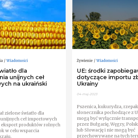
ia
Wiadomości
Żywienie
Wiadomości
wiatło dla
UE: środki zapobieg
ia unijnych ceł
dotyczące importu z
ych na ukraiński
Ukrainy
04-maj-2023
Pszenica, kukurydza, rzepak
słonecznika pochodzące z U
ł zielone światło dla
mogą być wyłącznie transp
 unijnych ceł importowych
przez Bułgarię, Węgry, Pols
i eksport produktów rolnych
lub Słowację i nie mogą być
ok w celu wsparcia
przechowywane na tych ter
kraju.