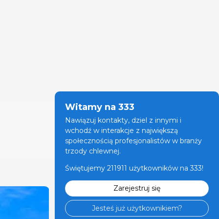
Witamy na 333
Nawiązuj kontakty, dziel z innymi i
wchodź w interakcje z największą
społecznością profesjonalistów w branży
trzody chlewnej.
Świętujemy 211911 użytkowników na 333!
Zarejestruj się
Jesteś już użytkownikiem?