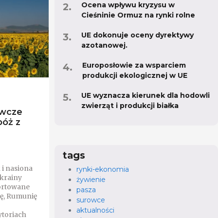
Ocena wpływu kryzysu w
Cieśninie Ormuz na rynki rolne
UE dokonuje oceny dyrektywy
azotanowej.
Europosłowie za wsparciem
produkcji ekologicznej w UE
UE wyznacza kierunek dla hodowli
zwierząt i produkcji białka
awcze
bóż z
tags
 i nasiona
rynki-ekonomia
krainy
żywienie
ortowane
pasza
kę, Rumunię
surowce
aktualności
ytoriach