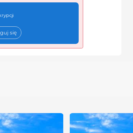
krypcji
guj się