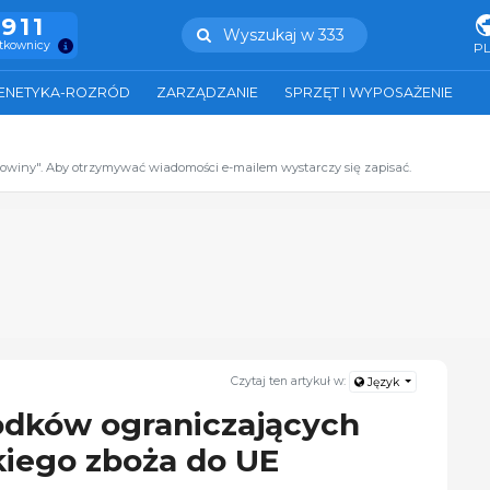
.911
Wyszukaj w 333
ytkownicy
P
ENETYKA-ROZRÓD
ZARZĄDZANIE
SPRZĘT I WYPOSAŻENIE
zowiny". Aby otrzymywać wiadomości e-mailem wystarczy się zapisać.
Czytaj ten artykuł w:
Język
odków ograniczających
kiego zboża do UE