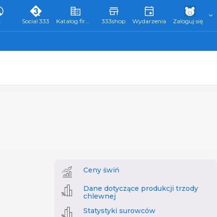
L
Social 333
Katalog firm 333
333shop
Wydarzenia
Zaloguj się
Ceny świń
Dane dotyczące produkcji trzody
chlewnej
Statystyki surowców