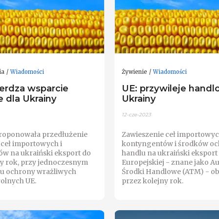
ia
Wiadomości
Żywienie
Wiadomości
erdza wsparcie
UE: przywileje handl
 dla Ukrainy
Ukrainy
12-cze-2023
roponowała przedłużenie
Zawieszenie ceł importowyc
 ceł importowych i
kontyngentów i środków o
w na ukraiński eksport do
handlu na ukraiński eksport 
ny rok, przy jednoczesnym
Europejskiej - znane jako 
u ochrony wrażliwych
Środki Handlowe (ATM) - o
olnych UE.
przez kolejny rok.