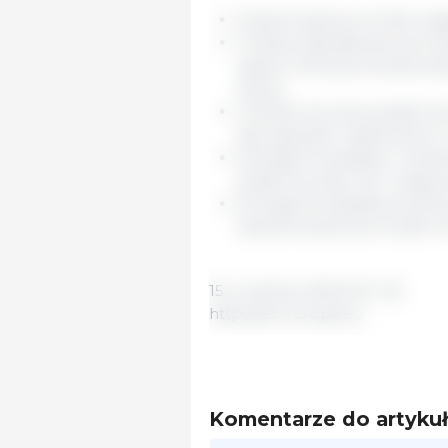
Dotychczasowe środki wyga
Ukraina zgodziła się wprow
system licencjonowania eks
zboża.
Ukraina ma wprowadzić sk
aby zapobiec zakłóceniom 
Komisja Europejska i Ukra
platformy, aby móc reagowa
Komisja Europejska powstrz
dopóki skuteczne środki U
15 września, 2023/ EC/ UE.
https://ec.europa.eu
Komentarze do artyku