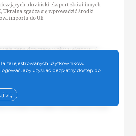
czających ukraiński eksport zbóż i innych
 Ukraina zgadza się wprowadzić środki
owi importu do UE.
zowała dane dotyczące wpływu eksportu 4
 rynek UE. Stwierdziła, że dzięki pracy platformy
ainę, Bułgarię, Węgry, Polskę, Rumunię, Słowację i
dla zarejestrowanych użytkowników.
ięki tymczasowym środkom wprowadzonym w dniu 2
zalogować, aby uzyskać bezpłatny dostęp do
u w 5 państwach członkowskich graniczących z
l
j się
stkich uczestników platformy pomogło rozwiązać
o, że eksport do krajów trzecich spoza UE jest