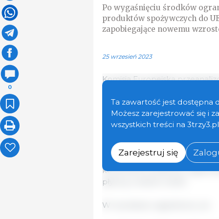
Po wygaśnięciu środków ograni
produktów spożywczych do UE,
zapobiegające nowemu wzrost
25 wrzesień 2023
Komisja Europejska przeanali
0
kategorii produktów rolnych na
koordynacyjnej, skupiającej Ukr
Ta zawartość jest dostępna 
Komisję Europejską, oraz dz
Możesz zarejestrować się i 
maja 2023 r., zakłócenia rynk
wszystkich treści na 3trzy3.p
Ukrainą zniknęły.
Zarejestruj się
Zalogu
Konstruktywne podejście wszy
konkretne problemy i zapewnił
płynny, a nawet rośnie.
W rezultacie uzgodniono, że: