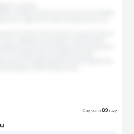
sły 15 września.
adzić wszelkie środki prawne (w tym na przykład
portu) w ciągu 30 dni, aby uniknąć skoków cen
uteczne środki kontroli wywozu 4 grup towarów,
rynku w sąsiednich państwach członkowskich.
ina będą monitorować sytuację za pośrednictwem
ć na wszelkie nieprzewidziane sytuacje.
yma się od nakładania jakichkolwiek ograniczeń,
krainy będą w pełni funkcjonować.
89
Obejrzano
razy
łu