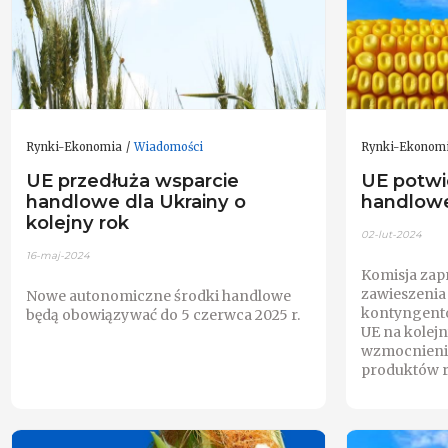
Rynki-Ekonomia
Wiadomości
Rynki-Ekonom
UE przedłuża wsparcie
UE potwi
handlowe dla Ukrainy o
handlowe
kolejny rok
02-lut-2024
16-maj-2024
Komisja zap
zawieszenia
Nowe autonomiczne środki handlowe
kontyngentó
będą obowiązywać do 5 czerwca 2025 r.
UE na kolej
wzmocnieni
produktów r