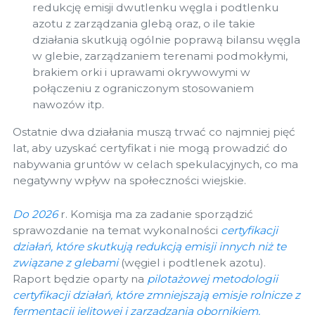
redukcję emisji dwutlenku węgla i podtlenku
azotu z zarządzania glebą oraz, o ile takie
działania skutkują ogólnie poprawą bilansu węgla
w glebie, zarządzaniem terenami podmokłymi,
brakiem orki i uprawami okrywowymi w
połączeniu z ograniczonym stosowaniem
nawozów itp.
Ostatnie dwa działania muszą trwać co najmniej pięć
lat, aby uzyskać certyfikat i nie mogą prowadzić do
nabywania gruntów w celach spekulacyjnych, co ma
negatywny wpływ na społeczności wiejskie.
Do 2026
r. Komisja ma za zadanie sporządzić
sprawozdanie na temat wykonalności
certyfikacji
działań, które skutkują redukcją emisji innych niż te
związane z glebami
(węgiel i podtlenek azotu).
Raport będzie oparty na
pilotażowej metodologii
certyfikacji działań, które zmniejszają emisje rolnicze z
fermentacji jelitowej i zarządzania obornikiem.