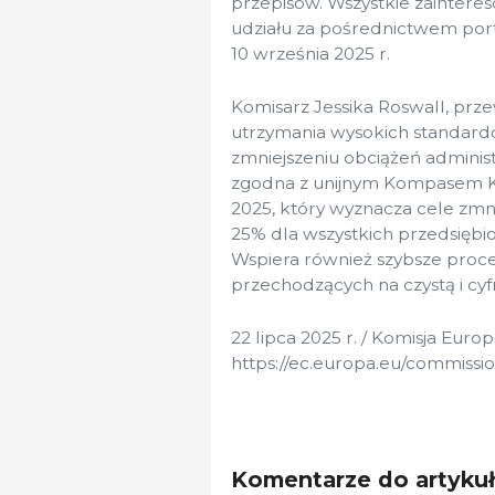
przepisów. Wszystkie zaintere
udziału za pośrednictwem por
10 września 2025 r.
Komisarz Jessika Roswall, prze
utrzymania wysokich standar
zmniejszeniu obciążeń administr
zgodna z unijnym Kompasem Ko
2025, który wyznacza cele zmni
25% dla wszystkich przedsiębio
Wspiera również szybsze proc
przechodzących na czystą i cy
22 lipca 2025 r. / Komisja Euro
https://ec.europa.eu/commissi
Komentarze do artyku