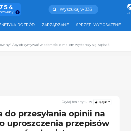
.754
Wyszukaj w 333
ytkownicy
P
ENETYKA-ROZRÓD
ZARZĄDZANIE
SPRZĘT I WYPOSAŻENIE
zowiny". Aby otrzymywać wiadomości e-mailem wystarczy się zapisać.
Czytaj ten artykuł w:
Język
 do przesyłania opinii na
o uproszczenia przepisów