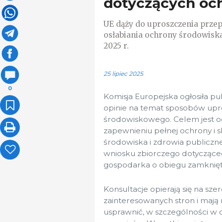
dotyczących oc
UE dąży do uproszczenia prze
osłabiania ochrony środowiska
2025 r.
25 lipiec 2025
0
Komisja Europejska ogłosiła pu
opinie na temat sposobów up
środowiskowego. Celem jest og
zapewnieniu pełnej ochrony i s
środowiska i zdrowia publiczne
wniosku zbiorczego dotycząceg
gospodarka o obiegu zamknięt
Konsultacje opierają się na s
zainteresowanych stron i mają
usprawnić, w szczególności w 