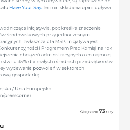
sowane strony, w tym obywatele, są zapraszane do
talu
Have Your Say.
Termin składania opinii upływa
wodnicząca inicjatywie, podkreśliła znaczenie
dów środowiskowych przy jednoczesnym
acyjnych, zwłaszcza dla MŚP. Inicjatywa jest
nkurencyjności i Programem Prac Komisji na rok
ejszenia obciążeń administracyjnych o co najmniej
rstw i o 35% dla małych i średnich przedsiębiorstw.
esy wydawania pozwoleń w sektorach
frową gospodarkę.
pejska / Unia Europejska.
on/presscorner
73
Obejrzano
razy
łu