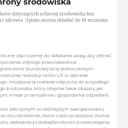
hrony środowiska
pisów dotyczących ochrony środowiska bez
 i zdrowia. Opinie można składać do 10 września
bliczne zaproszenie do składania uwag, aby zebrać
roszczenia unijnego prawodawstwa
raniczenie biurokracji przy jednoczesnym
kutecznej realizacji celów UE w zakresie
go. Inicjatywa ta zostanie włączona do przyszłego
o środowiska, który obejmie takie obszary, jak
ym, emisje przemysłowe i gospodarka odpadami.
zeroko zakrojonym wcześniejszym zaangażowaniu
 na celu określenie, które części przepisów można
celu ułatwienia przedsiębiorstwom przestrzegania