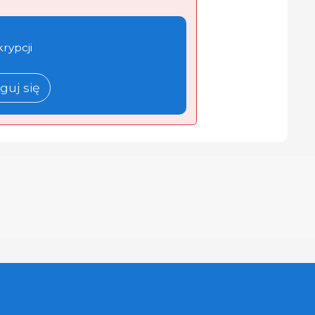
krypcji
guj się