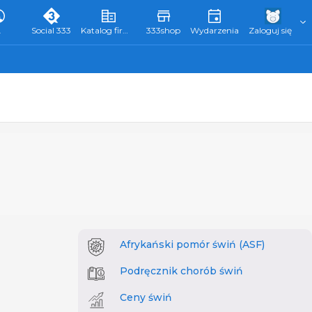
L
Social 333
Katalog firm 333
333shop
Wydarzenia
Zaloguj się
Afrykański pomór świń (ASF)
Podręcznik chorób świń
Ceny świń