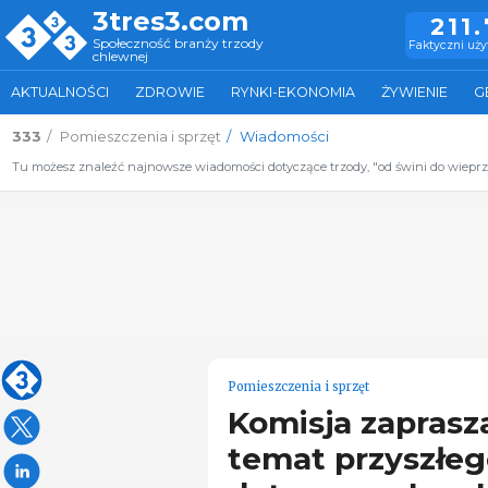
3tres3.com
211
Społeczność branży trzody
Faktyczni uż
chlewnej
AKTUALNOŚCI
ZDROWIE
RYNKI-EKONOMIA
ŻYWIENIE
G
333
Pomieszczenia i sprzęt
Wiadomości
Tu możesz znaleźć najnowsze wiadomości dotyczące trzody, "od świni do wiepr
Pomieszczenia i sprzęt
Komisja zaprasza
temat przyszłeg