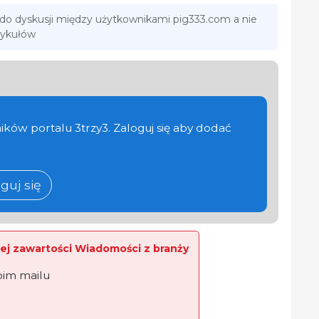
 do dyskusji między użytkownikami pig333.com a nie
tykułów
ików portalu 3trzy3. Zaloguj się aby dodać
guj się
ej zawartości Wiadomości z branży
oim mailu