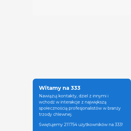
Witamy na 333
Nawiązuj kontakty, dziel z innymi i
wchodź w interakcje z największą
społecznością profesjonalistów w branży
trzody chlewnej.
Świętujemy 211754 użytkowników na 333!