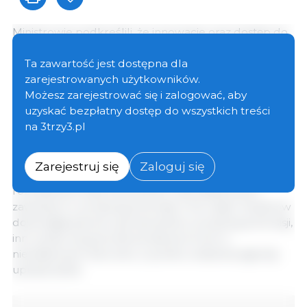
Ministrowie podkreślili, że innowacje oraz dostęp do
nowych technologii są kluczowe dla zapewnienia
konkurencyjności i odnowy pokoleniowej, a młodzi
Ta zawartość jest dostępna dla
rolnicy stanowią istotną siłę napędową innowacji.
zarejestrowanych użytkowników.
Zwrócili również uwagę na utrzymującą się potrzebę
Możesz zarejestrować się i zalogować, aby
zapewnienia rolnikom dostępu do szkoleń oraz
uzyskać bezpłatny dostęp do wszystkich treści
doradztwa rolniczego.
na 3trzy3.pl
W kontekście uproszczeń ministrowie wskazali na
Zarejestruj się
Zaloguj się
konieczność zachowania elastyczności, a tym samym
rozważenia liczby elementów obowiązkowych
zawartych w propozycji Komisji. O ile część ministrów
dostrzegła pewne uproszczenia w propozycji Komisji,
inni uznali, że jej struktura stanowi krok w
niewłaściwym kierunku z punktu widzenia agendy
upraszczania.