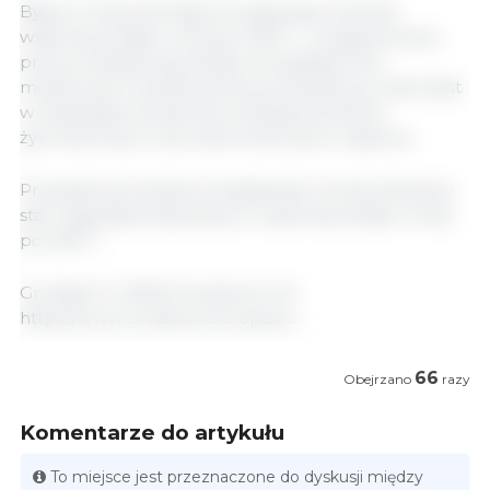
Była to trzecia tematyczna dyskusja na temat
wspólnej polityki rolnej po 2027 r., zorganizowana
przez prezydencję duńską. W październiku
ministrowie omawiali zieloną architekturę, natomiast
w listopadzie skupili się na bezpieczeństwie
żywnościowym oraz ukierunkowaniu wsparcia.
Prezydencja duńska przedstawiła również aktualny
stan negocjacji dotyczących wspólnej polityki rolnej
po 2027 r.
Grudzień 11, 2025/ Konsylium/ UE.
https://www.consilium.europa.eu
66
Obejrzano
razy
Komentarze do artykułu
To miejsce jest przeznaczone do dyskusji między