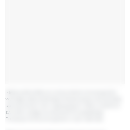
Rada podkreśliła, że wzmocnienie innowacyjności
wymaga odpowiedniego finansowania oraz bardziej
uproszczonych ram regulacyjnych. Wielu ministrów
zwróciło uwagę na znaczenie Europejskiego
Funduszu Konkurencyjności w tym zakresie.