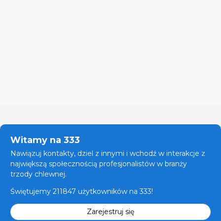
Witamy na 333
Nawiązuj kontakty, dziel z innymi i wchodź w interakcje z
największą społecznością profesjonalistów w branży
trzody chlewnej.
Świętujemy 211847 użytkowników na 333!
Zarejestruj się