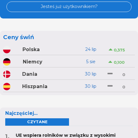
Jesteś już użytkownikiem?
Ceny świń
Polska
24 lip
0,375
Niemcy
5 sie
0,100
Dania
30 lip
0
Hiszpania
30 lip
0
Najczęściej...
CZYTANE
UE wspiera rolników w związku z wysokimi